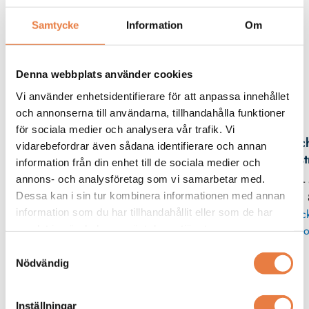
Beskrivning
Samtycke
Information
Om
Filer
Denna webbplats använder cookies
Vi använder enhetsidentifierare för att anpassa innehållet
Kontaktperson
och annonserna till användarna, tillhandahålla funktioner
för sociala medier och analysera vår trafik. Vi
Mic
vidarebefordrar även sådana identifierare och annan
Eks
information från din enhet till de sociala medier och
annons- och analysföretag som vi samarbetar med.
08 -
Dessa kan i sin tur kombinera informationen med annan
11
information som du har tillhandahållit eller som de har
Skic
samlat in när du har använt deras tjänster.
po
Samtyckesval
Nödvändig
Adapterplattor
Wöhner
Wöhner
Inställningar