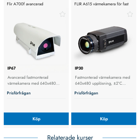
Flir A700f avancerad
FLIR A615 värmekamera för fast
värmekamera, larmfunktioner,
montage, 640x480 pixlar
temperaturanalys
Avancerad fastmonterad
Fastmonterad värmekamera med
värmekamera med 640x480
640x480 upplösning, ±2°C
upplösning, larmfunktioner och
noggrannhet och 50 Hz
Prisförfrågan
Prisförfrågan
IP67-skydd för temperaturanalys,
bildfrekvens för industriell
brandsäkerhet och industriell
automation, kvalitetskontroll och
övervakning.
brandsäkerhet.
Köp
Köp
Relaterade kurser