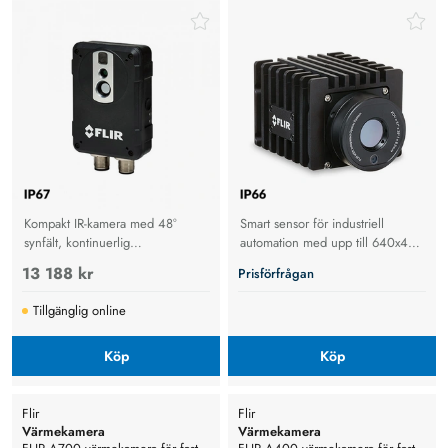
värmekamera
Kompakt IR-kamera med 48°
Smart sensor för industriell
synfält, kontinuerlig
automation med upp till 640x480
temperaturövervakning,
upplösning, ±2°C noggrannhet
13 188 kr
Prisförfrågan
larmfunktioner och Ethernet-
och IP66-skydd för
anslutning för säker drift.
processkontroll och
Tillgänglig online
kvalitetssäkring.
Köp
Köp
Flir
Flir
Värmekamera
Värmekamera