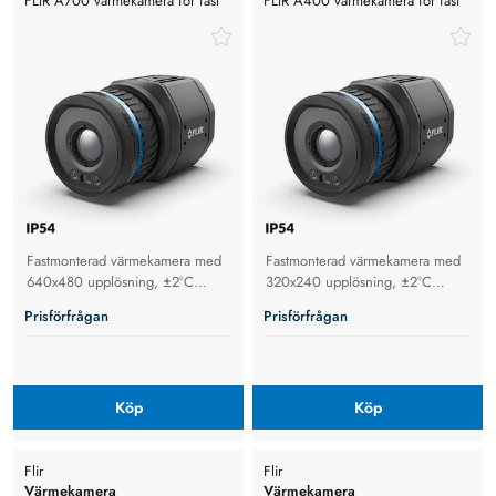
FLIR A700 värmekamera för fast
FLIR A400 värmekamera för fast
montage med hög upplösning
montage
Fastmonterad värmekamera med
Fastmonterad värmekamera med
640x480 upplösning, ±2°C
320x240 upplösning, ±2°C
noggrannhet och IP66-skydd för
noggrannhet och IP66-skydd för
Prisförfrågan
Prisförfrågan
avancerad temperaturövervakning
industriell automation,
i industriella miljöer.
processövervakning och
kvalitetskontroll.
Köp
Köp
Flir
Flir
Värmekamera
Värmekamera