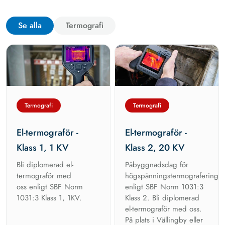
Se alla
Termografi
Termografi
Termografi
El-termograför -
El-termograför -
Klass 1, 1 KV
Klass 2, 20 KV
Bli diplomerad el-
Påbyggnadsdag för
termograför med
högspänningstermograferinge
oss enligt SBF Norm
enligt SBF Norm 1031:3
1031:3 Klass 1, 1KV.
Klass 2. Bli diplomerad
el-termograför med oss.
På plats i Vällingby eller