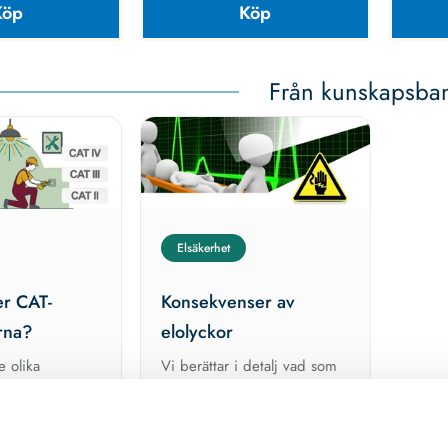
Köp
Köp
Från kunskapsba
Elsäkerhet
r CAT-
Konsekvenser av
rna?
elolyckor
 olika
Vi berättar i detalj vad som
serna CAT
kan hända om du råkar ut för
en elolycka.