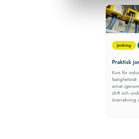
Jordning
Praktisk j
Kurs för indus
fastighetsnät
annat igenom
drift och und
övervakning 