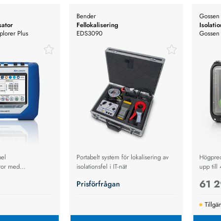
Bender
Gossen 
sator
Fellokalisering
Isolati
lorer Plus
EDS3090
Gossen 
tor
Isolatio
bel
Portabelt system för lokalisering av
Högpreci
ator med
isolationsfel i IT-nät
upp till
 harmonikmätning
för fels
61 2
Prisförfrågan
nergilogging.
avancer
Tillgä