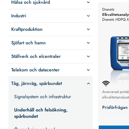
Hälsa och sjukvård
Dranetz
Elkvalitetsanaly
Industri
Dranetz HDPQ Xp
Elkvalitetsanalysa
Kraftproduktion
Sjöfart och hamn
Ställverk och elcentraler
Telekom och datacenter
Tåg, järnväg, spårbundet
Avancerad porta
Signalsystem och infrastruktur
elkvalitetsanalys
transientfångst,
Prisförfrågan
och fullständig e
Underhåll och felsökning,
spårbundet