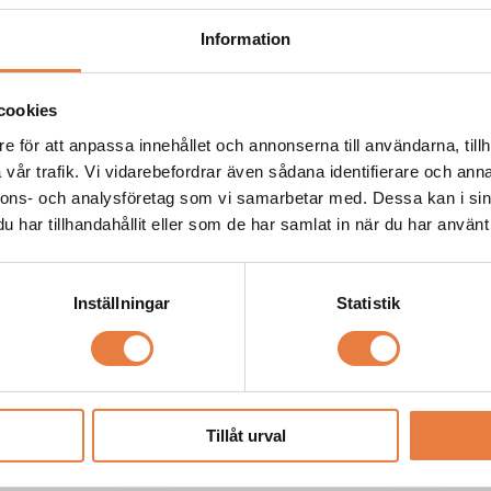
Information
Relaterade kurs
cookies
e för att anpassa innehållet och annonserna till användarna, tillh
vår trafik. Vi vidarebefordrar även sådana identifierare och anna
nnons- och analysföretag som vi samarbetar med. Dessa kan i sin
har tillhandahållit eller som de har samlat in när du har använt 
Elkvalitet
Elkv
EMC - A
Praktisk elkvalitet
Prak
Inställningar
Statistik
aproach
Kursens många laborationer
Lär d
vilket ger kursdeltagaren
EMC-s
 counteract
kunskaper att välja rätt
elnät.
nces in modern
mätinstrument/metod för att
lösa elkvalitetsproblem.
Tillåt urval