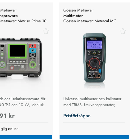
Metrawatt
Gossen Metrawatt
onsprovare
Multimeter
Metrawatt Metriso Prime 10
Gossen Metrawatt Metracal MC
nsprovare, 10kV
Multimeter och kalibrator
sions isolationsprovare för
Universal multimeter och kalibrator
 40 TΩ och 10 kV, idealisk
med TRMS, frekvensgenerator,
ökning, elsäkerhet och
datalogger och DAkkS-certifierad
91 kr
Prisförfrågan
ade mätningar.
precision.
nglig online