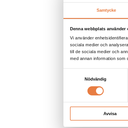
Samtycke
Denna webbplats använder 
Vi använder enhetsidentifierar
sociala medier och analysera 
till de sociala medier och a
med annan information som du 
Elkvalitet
Samtyckesval
Industrial 
Nödvändig
practical 
Learn how to
EMC disturba
power grids.
Avvisa