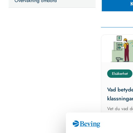
Övervakning ombord
Elsäkerhet
Vad betyde
klassninga
Vet du vad de
säkerhetsklas
innebär?