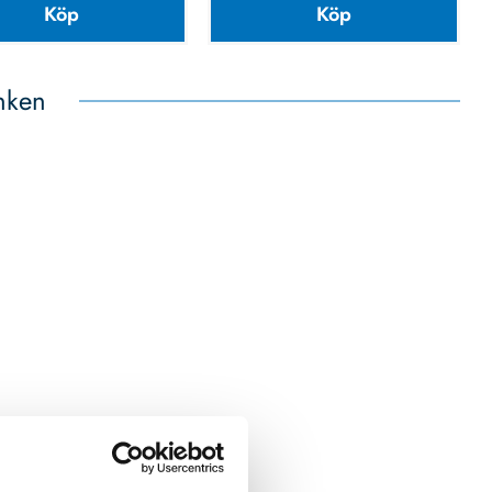
Köp
Köp
nken