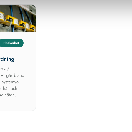
Elsäkerhet
ordning
tri- /
. Vi går bland
 systemval,
erhåll och
av näten.