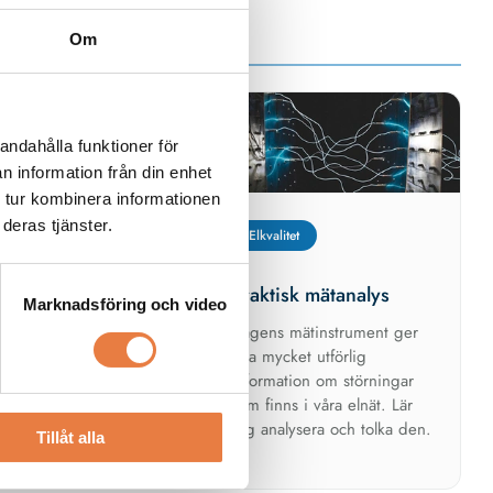
Om
er
andahålla funktioner för
n information från din enhet
 tur kombinera informationen
deras tjänster.
alitet
Elkvalitet
tisk EMC
Praktisk mätanalys
Marknadsföring och video
ig hur du motverkar
Dagens mätinstrument ger
törningar i moderna
ofta mycket utförlig
information om störningar
som finns i våra elnät. Lär
dig analysera och tolka den.
Tillåt alla