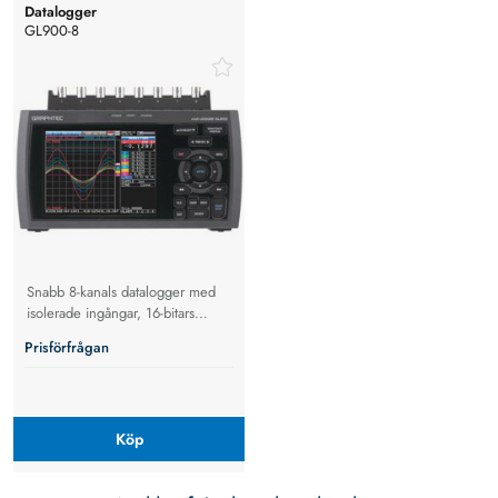
Datalogger
GL900-8
Snabb 8-kanals datalogger med
isolerade ingångar, 16-bitars
upplösning, USB/Ethernet och
Prisförfrågan
5,7” färgdisplay för analys.
Köp