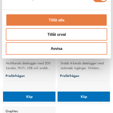
GL840-M
GL900-4
Tillåt alla
Tillåt urval
Avvisa
Multikanals datalogger med 200
Snabb 4-kanals datalogger med
kanaler, Wi-Fi, USB och snabb
isolerade ingångar, 16-bitars
sampling för spänning,
upplösning, USB/Ethernet och
Prisförfrågan
Prisförfrågan
temperatur, fukt och ström.
5,7” färgdisplay.
Köp
Köp
Graphtec