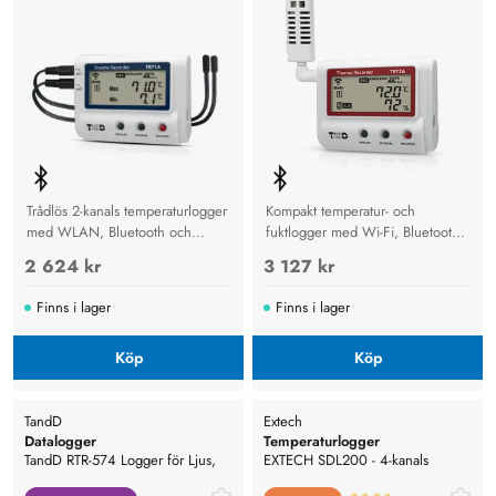
Trådlös 2-kanals temperaturlogger
Kompakt temperatur- och
med WLAN, Bluetooth och
fuktlogger med Wi-Fi, Bluetooth
molnlagring för exakt övervakning
och USB för säker
2 624 kr
3 127 kr
i transport, lager och industri.
klimatövervakning och
molnlagring.
Finns i lager
Finns i lager
Köp
Köp
TandD
Extech
Datalogger
Temperaturlogger
TandD RTR-574 Logger för Ljus,
EXTECH SDL200 - 4-kanals
temperatur och luftfuktighet
termometer SD Logger