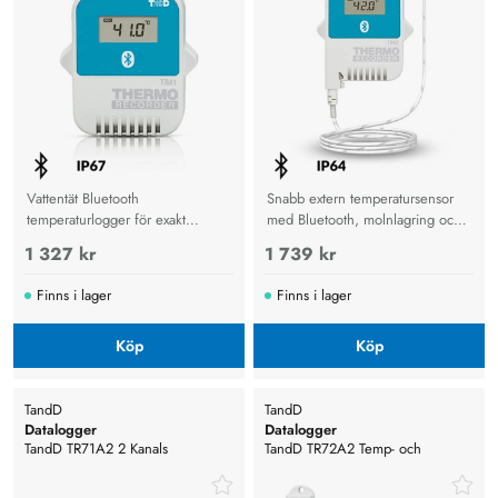
Vattentät Bluetooth
Snabb extern temperatursensor
temperaturlogger för exakt
med Bluetooth, molnlagring och
övervakning, molnlagring och
exakt övervakning för transport,
1 327 kr
1 739 kr
rapportering i transport och lager.
lager och industriella miljöer.
Finns i lager
Finns i lager
Köp
Köp
TandD
TandD
Datalogger
Datalogger
TandD TR71A2 2 Kanals
TandD TR72A2 Temp- och
Temperatur WLAN, Bluetooth
luftfuktighetsmätare. WLAN,
Bluetooth