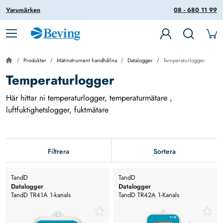
Varumärken
08 - 680 11 99
Produkter
Mätinstrument handhållna
Datalogger
Temperaturlogger
Temperaturlogger
Här hittar ni temperaturlogger, temperaturmätare ,
luftfuktighetslogger, fuktmätare
Filtrera
Sortera
TandD
TandD
Datalogger
Datalogger
TandD TR41A 1-kanals
TandD TR42A 1-Kanals
Temperaturlogger med intern
Temperaturlogger Med Extern
sensor. bluetooth
Sensor. Bluetooth