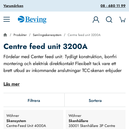
Varumärken
08 - 680 11 99
Produkter
Samlingsskenesystem
Centre feed unit 3200A
Centre feed unit 3200A
Fördelar med Center feed unit: Tydligt konstruktion, borrfri
montering och elektrisk direktkontakt Flexibelt tack vare ett
brett utbud av inkommande anslutningar TCC-skenan erbjuder
ännu fler anslutningsmöjligheter Kortslutningssäkerhet upp till
Läs mer
120 kA
Filtrera
Sortera
Wöhner
Wöhner
Skensystem
Skenhållare
Centre-Feed Unit 4000A
35001 Skenhållare 3P Centre