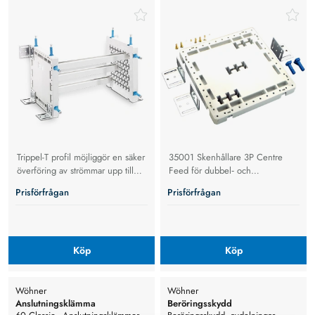
Feed, för Dubbel- / Trippel-T
skena
Trippel-T profil möjliggör en säker
35001 Skenhållare 3P Centre
överföring av strömmar upp till
Feed för dubbel‑ och
4000A
trippel‑T‑skena – robust 3‑poligt
Prisförfrågan
Prisförfrågan
centrumstöd med hög
isolationsstyrka, halogenfri
konstruktion och godkänd enligt
IEC 61439‑1 och UL 508.
Köp
Köp
Wöhner
Wöhner
Anslutningsklämma
Beröringsskydd