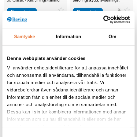
60 Classic - Anslutningsklämmor
Beröringsskydd, avdelningar,
avskiljare, hållare
Flera varianter
Flera varianter
Flera varianter
Flera varianter
Samtycke
Information
Om
Denna webbplats använder cookies
Vi använder enhetsidentifierare för att anpassa innehållet
Anslutningsklämmor /
Skenskydd / täckskydd /
och annonserna till användarna, tillhandahålla funktioner
anslutningsterminaler,
beröringsskydd / basplatta /
för sociala medier och analysera vår trafik. Vi
skarvklämmor till Wöhner 60-
avdelare / täcklist samt hållare för
Prisförfrågan
Prisförfrågan
Classic.
täckskydd för Wöhner 60 Classic
vidarebefordrar även sådana identifierare och annan
information från din enhet till de sociala medier och
annons- och analysföretag som vi samarbetar med.
Dessa kan i sin tur kombinera informationen med annan
Köp
Köp
information som du har tillhandahållit eller som de har
samlat in när du har använt deras tjänster.
Köp centre feed unit hos Beving.se
Samtyckesval