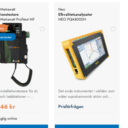
Metrawatt
Neo
tionstestare
Elkvalitetsanalysator
Metrawatt Profitest MF
NEO PQA8000H
Elkvalitetsanalysator
anj
anj
varianter
varianter
 installationstestare för el,
Det enda instrumentet i världen som
 och laddstationer –
mäter supraharmonisk ström och
, precision och flexibilitet i
spänning upp till 500 khz
46 kr
Prisförfrågan
nglig online