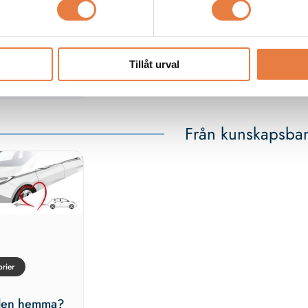
öjligheter.
Tillåt urval
Köp
Från kunskapsba
rier
ilen hemma?