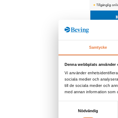
Tillgänglig onl
Gossen Metrawat
Installationstest
Profitest H+E Ba
Samtycke
Denna webbplats använder 
Vi använder enhetsidentifierar
sociala medier och analysera 
till de sociala medier och a
med annan information som du 
Samtyckesval
Testinstrument fö
Nödvändig
olika strömstyrko