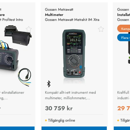
t
Gossen Metrawatt
Gossen 
are
Multimeter
Installa
Profitest Intro
Gossen Metrawatt Metrahit IM Xtra
Gossen 
 Adaptrar och Väska
BT allt-i-ett -multimeter
TECH
Kamp
Kamp
Flera 
Flera 
 elinstallationer
Kompakt allt-i-ett instrument med
Kraftfull
ng,
multimeter, milliohmmeter,
industri
ng och DGUV A3-
isolationsprovare, spoltäthetsprovare
säkerhet
r
30 759 kr
29 7
och datalogger – perfekt för
ett.
service, underhåll och diagnostik
inom el, fordon, flyg och industri.
Tillgänglig online
Tillgä