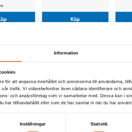
ine
Köp
Köp
t
are
se
Information
cookies
e för att anpassa innehållet och annonserna till användarna, tillh
vår trafik. Vi vidarebefordrar även sådana identifierare och anna
nnons- och analysföretag som vi samarbetar med. Dessa kan i sin
har tillhandahållit eller som de har samlat in när du har använt 
r laddstationer med
Inställningar
Statistik
r, kontaktstandarder