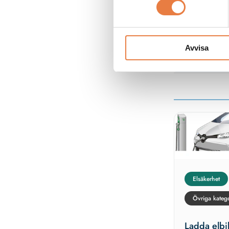
och anslutningsm
Prisförfrågan
Avvisa
Elsäkerhet
Övriga katego
Ladda elb