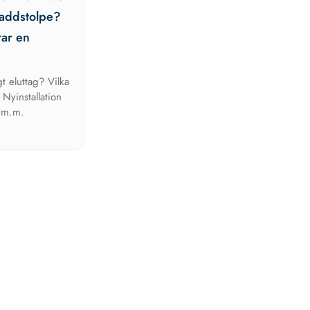
laddstolpe?
ar en
gt eluttag? Vilka
 Nyinstallation
 m.m.