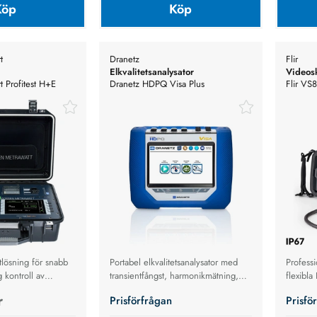
Köp
Köp
t
Dranetz
Flir
Elkvalitetsanalysator
Videos
 Profitest H+E
Dranetz HDPQ Visa Plus
Flir VS
laddkablar med
Elkvalitetsanalysator
tlösning för snabb
Portabel elkvalitetsanalysator med
Profess
 kontroll av
transientfångst, harmonikmätning,
flexibl
automatisk
energilogging och fjärrstyrning via
IR-insp
r
Prisförfrågan
Prisfö
g pass/fail‑visning
Ethernet.
Fi för 
portutskrift.
fordonsk