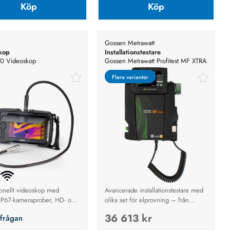
Köp
Köp
Gossen Metrawatt
kop
Installationstestare
80 Videoskop
Gossen Metrawatt Profitest MF XTRA
Flera varianter
Flera varianter
ionellt videoskop med
Avancerade installationstestare med
a IP67-kameraprober, HD- och
olika set för elprovning – från
ektion, 7” pekskärm och Wi-
startpaket till kompletta
36 613 kr
rfrågan
industri, bygg, HVAC och
proffslösningar
ontroller.