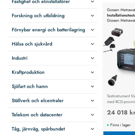
Fastighet och elinstallatörer
Gossen Metrawat
Forskning och utbildning
Installationstest
Gossen Metrawatt 
starterpack, inkl
Förnybar energi och batterilagring
Hälsa och sjukvård
Industri
Kraftproduktion
Sjöfart och hamn
Testinstrument för
Ställverk och elcentraler
med RCD-provni
isolationsmätni
24 018 k
efterlevnad.
Telekom och datacenter
Finns i lager
Tåg, järnväg, spårbundet