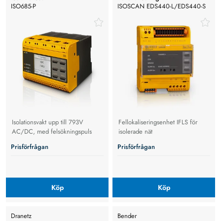
ISO685-P
ISOSCAN EDS440-L/EDS440-S
Isolationsvakt upp till 793V
Fellokaliseringsenhet IFLS för
AC/DC, med felsökningspuls
isolerade nät
Prisförfrågan
Prisförfrågan
Köp
Köp
Dranetz
Bender