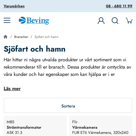
Varumärken
08 - 680 11 99
Branscher
Sjöfart och hamn
Sjöfart och hamn
Här hittar ni några utvalda produkter ur vårt sortiment som vi
rekommenderar till er bransch. Dessa produkter är omtyckta av
våra kunder och har egenskaper som kan hjälpa er i er
vardag.
Läs mer
Under Produkter-menyn hittar ni hela vårt sortiment.
Sortera
MBS
Flir
Strömtransformator
Värmekamera
ASK 31.3
FLIR E76 Värmekamera, 320x240