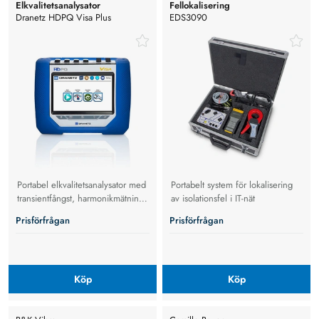
Elkvalitetsanalysator
Fellokalisering
Dranetz HDPQ Visa Plus
EDS3090
Elkvalitetsanalysator
Portabel elkvalitetsanalysator med
Portabelt system för lokalisering
transientfångst, harmonikmätning,
av isolationsfel i IT-nät
energilogging och fjärrstyrning
Prisförfrågan
Prisförfrågan
via Ethernet.
Köp
Köp