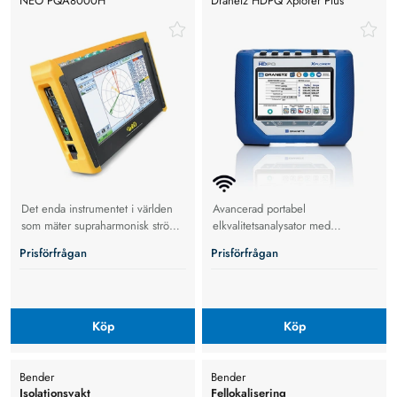
NEO PQA8000H
Dranetz HDPQ Xplorer Plus
Elkvalitetsanalysator
Elkvalitetsanalysator
Det enda instrumentet i världen
Avancerad portabel
som mäter supraharmonisk ström
elkvalitetsanalysator med
och spänning upp till 500 khz
transientfångst, harmonikmätning
Prisförfrågan
Prisförfrågan
och fullständig energilogging.
Köp
Köp
Bender
Bender
Isolationsvakt
Fellokalisering