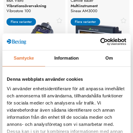
B&K Vibro
Camille Bauer
Vibrationsövervakning
Multiinstrument
Vibrostore 100
Sineax AM3000
Vibrationsövervakning
Flera varianter
Flera varianter
Flera varianter
Flera varianter
Samtycke
Information
Om
Denna webbplats använder cookies
Handhållen lösning för enkel
Multiinstrument med extra hög
vibrationsmätning och
noggrannhet, Modbus RTU, upp
Vi använder enhetsidentifierare för att anpassa innehållet
lagerkontroll. Upptäck maskinfel
till 690 V
14 375 kr
Prisförfrågan
och annonserna till användarna, tillhandahålla funktioner
tidigt och planera underhåll
för sociala medier och analysera vår trafik. Vi
kostnadseffektivt.
Tillgänglig online
vidarebefordrar även sådana identifierare och annan
information från din enhet till de sociala medier och
Köp
Köp
annons- och analysföretag som vi samarbetar med.
Dessa kan i sin tur kombinera informationen med annan