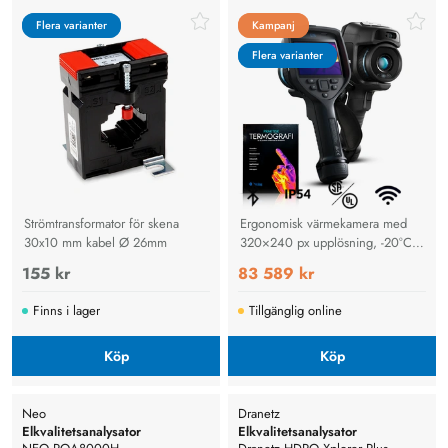
pixlar, -20°C till +650°C
Flera varianter
Flera varianter
Kampanj
Kampanj
Flera varianter
Flera varianter
Strömtransformator för skena
Ergonomisk värmekamera med
30x10 mm kabel Ø 26mm
320×240 px upplösning, -20°C
till +650°C, laserautofokus och
155 kr
83 589 kr
FlexView™-lins för säkra
inspektioner.
Finns i lager
Tillgänglig online
Köp
Köp
Neo
Dranetz
Elkvalitetsanalysator
Elkvalitetsanalysator