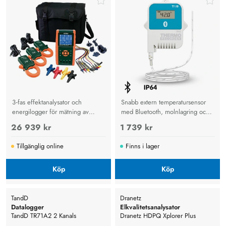
Sensor. Bluetooth
3‑fas effektanalysator och
Snabb extern temperatursensor
energilogger för mätning av
med Bluetooth, molnlagring och
spänning, ström och effekt.
exakt övervakning för transport,
26 939 kr
1 739 kr
Loggar upp till 60 000 värden på
lager och industriella miljöer.
SD‑kort i Excel‑format för enkel
Tillgänglig online
Finns i lager
analys och dokumentation.
Köp
Köp
TandD
Dranetz
Datalogger
Elkvalitetsanalysator
TandD TR71A2 2 Kanals
Dranetz HDPQ Xplorer Plus
Temperatur WLAN, Bluetooth
Elkvalitetsanalysator