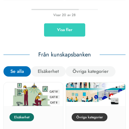
Visar
20
av
28
Visa fler
Från kunskapsbanken
Se alla
Elsäkerhet
Övriga kategorier
Elsäkerhet
Övriga kategorier