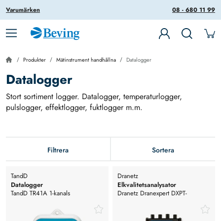
Varumärken
08 - 680 11 99
Produkter
Mätinstrument handhållna
Datalogger
Datalogger
Stort sortiment logger. Datalogger, temperaturlogger,
pulslogger, effektlogger, fuktlogger m.m.
Filtrera
Sortera
TandD
Dranetz
Datalogger
Elkvalitetsanalysator
TandD TR41A 1-kanals
Dranetz Dranexpert DXPT-
Temperaturlogger med intern
H100APKG 100A CT-package
sensor. bluetooth