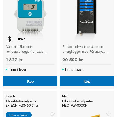
Vattentät Bluetooth
Portabel elkvalitetsmätare och
temperaturlogger för exakt
energilogger med PQ-analys,
övervakning, molnlagring och
sensorloggning och bi-direktionell
1 327 kr
20 500 kr
rapportering i transport och lager.
effektmätning.
Finns i lager
Finns i lager
Köp
Köp
Extech
Neo
Elkvalitetsanalysator
Elkvalitetsanalysator
EXTECH PQ3450 3-fas
NEO PQA8000H
elkvalitetsanalysator med
Elkvalitetsanalysator
datalogger
Flera varianter
Flera varianter