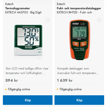
Extech
Extech
Termohygrometer
Fukt- och temperaturdatalogger
EXTECH 445703 - Big Digit
EXTECH RHT20 - Fukt- och
Hygro-Termometer
temperaturdatalogger W/LCD
Stor LCD med tydliga siffror visar
Kompakt datalogger som
temperatur och luftfuktighet
övervakar fukt och temperatur
samtidigt, min/max-minne och
med LCD-display, USB-anslutning,
594 kr
1 639 kr
flexibel montering för industri,
larmgränser och minne för
kontor och växthus.
16 000 mätpunkter per
Tillgänglig online
Tillgänglig online
parameter.
Köp
Köp