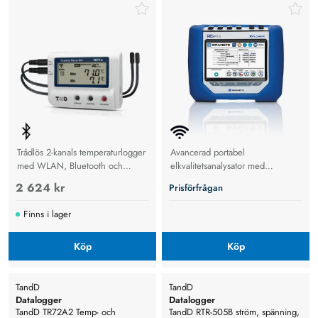
Trådlös 2-kanals temperaturlogger
Avancerad portabel
med WLAN, Bluetooth och
elkvalitetsanalysator med
molnlagring för exakt övervakning
transientfångst, harmonikmätning
2 624 kr
Prisförfrågan
i transport, lager och industri.
och fullständig energilogging.
Finns i lager
Köp
Köp
TandD
TandD
Datalogger
Datalogger
TandD TR72A2 Temp- och
TandD RTR-505B ström, spänning,