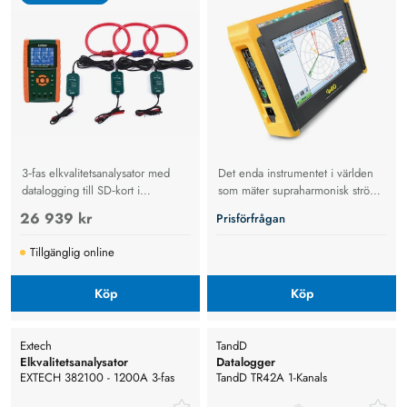
3‑fas elkvalitetsanalysator med
Det enda instrumentet i världen
datalogging till SD‑kort i
som mäter supraharmonisk ström
Excel‑format för enkel analys och
och spänning upp till 500 khz
26 939 kr
Prisförfrågan
felsökning. Mäter spänning,
ström, energi och effekt och
Tillgänglig online
finns som instrument eller kit upp
till 3000 A.
Köp
Köp
Extech
TandD
Elkvalitetsanalysator
Datalogger
EXTECH 382100 - 1200A 3-fas
TandD TR42A 1-Kanals
effektanalysator och datalogger
Temperaturlogger Med Extern