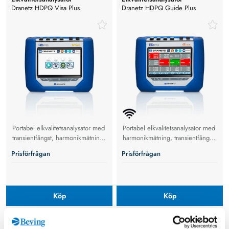
Dranetz HDPQ Visa Plus
Dranetz HDPQ Guide Plus
Elkvalitetsanalysator
Elkvalitetsanalysator
Portabel elkvalitetsanalysator med
Portabel elkvalitetsanalysator med
transientfångst, harmonikmätning,
harmonikmätning, transientfångst,
energilogging och fjärrstyrning
energilogging och fjärrstyrning
Prisförfrågan
Prisförfrågan
via Ethernet.
via Wi-Fi/Ethernet.
Köp
Köp
Extech
Extech