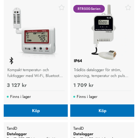
luftfuktighetsmätare. WLAN,
temp -logger för analoga signaler
Bluetooth
RTR500-Serien
RTR500-Serien
Kompakt temperatur- och
Trådlös datalogger för ström,
fuktlogger med Wi-Fi, Bluetooth
spänning, temperatur och puls
och USB för säker
med Bluetooth, molnlagring och
3 127 kr
1 709 kr
klimatövervakning och
lång batteritid.
molnlagring.
Finns i lager
Finns i lager
Köp
Köp
TandD
TandD
Datalogger
Datalogger