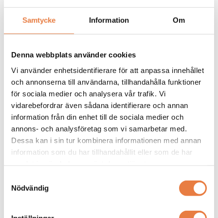
Spänningslogger
Temperaturlogger
EXTECH DL160 - Dual Input True
EXTECH SDL200 - 4-kanals
Samtycke
Information
Om
RMS AC Voltage/Current
termometer SD Logger
Datalogger
Kampanj
Kampanj
Denna webbplats använder cookies
Vi använder enhetsidentifierare för att anpassa innehållet
och annonserna till användarna, tillhandahålla funktioner
för sociala medier och analysera vår trafik. Vi
vidarebefordrar även sådana identifierare och annan
information från din enhet till de sociala medier och
Datalogger för AC-spänning och
4-kanals temperaturlogger med
annons- och analysföretag som vi samarbetar med.
ström med True RMS, USB, två
SD-kort, hög precision och enkel
Dessa kan i sin tur kombinera informationen med annan
kanaler, 256k lagring och flexibel
PC-analys för industri, transport
4 059 kr
3 697 kr
information som du har tillhandahållit eller som de har
4 389 kr
samplingshastighet.
och laboratorier.
samlat in när du har använt deras tjänster.
Tillgänglig online
Tillgänglig online
Samtyckesval
Nödvändig
Köp
Köp