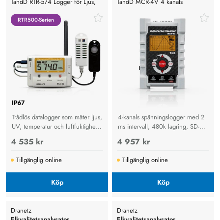
TandD RTR-574 Logger för Ljus,
TandD MCR-4V 4 kanals
temperatur och luftfuktighet
spänningslogger
RTR500-Serien
RTR500-Serien
Trådlös datalogger som mäter ljus,
4-kanals spänningslogger med 2
UV, temperatur och luftfuktighet
ms intervall, 480k lagring, SD-
med molnlagring för museer,
kort, USB, touchpanel och
4 535 kr
4 957 kr
arkiv och industri.
möjlighet till 16 kanaler.
Tillgänglig online
Tillgänglig online
Köp
Köp
Dranetz
Dranetz
Elkvalitetsanalysator
Elkvalitetsanalysator