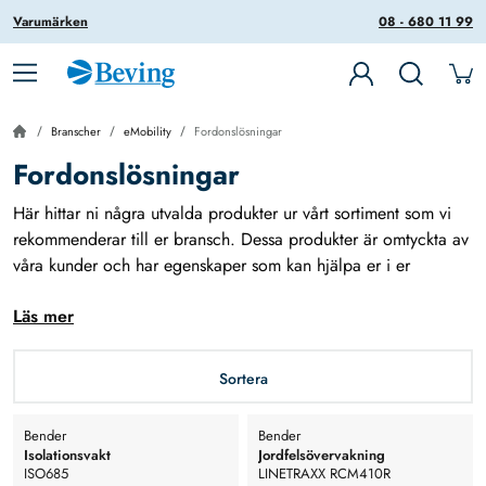
Varumärken
08 - 680 11 99
Branscher
eMobility
Fordonslösningar
Fordonslösningar
Här hittar ni några utvalda produkter ur vårt sortiment som vi
rekommenderar till er bransch. Dessa produkter är omtyckta av
våra kunder och har egenskaper som kan hjälpa er i er
vardag.
Läs mer
Under Produkter-menyn hittar ni hela vårt sortiment.
Sortera
Bender
Bender
Isolationsvakt
Jordfelsövervakning
ISO685
LINETRAXX RCM410R