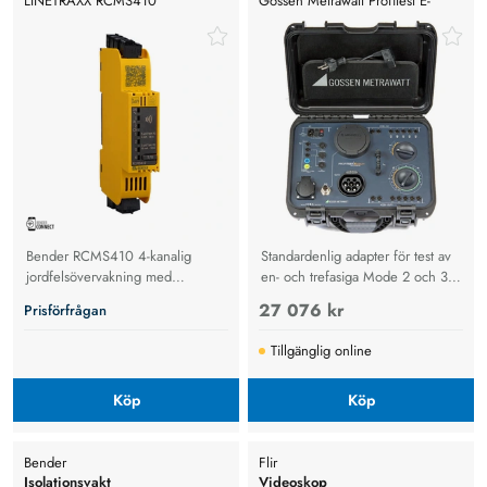
LINETRAXX RCMS410
Gossen Metrawatt Profitest E-
Mobility Testare För Elkablar
Bender RCMS410 4-kanalig
Standardenlig adapter för test av
jordfelsövervakning med
en- och trefasiga Mode 2 och 3
Modbus. Uppfyller DIN EN IEC
laddkablar med felsimulering
27 076 kr
Prisförfrågan
62020-1
enligt DIN VDE 0701-0702
Tillgänglig online
Köp
Köp
Bender
Flir
Isolationsvakt
Videoskop