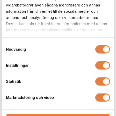
Isolationsvakt
Isolationsvakt
vidarebefordrar även sådana identifierare och annan
IR155
ISO165C
information från din enhet till de sociala medier och
annons- och analysföretag som vi samarbetar med.
Dessa kan i sin tur kombinera informationen med annan
information som du har tillhandahållit eller som de har
samlat in när du har använt deras tjänster.
Samtyckesval
Nödvändig
Inställningar
Isolationsvakt (IMD) för ojordade
Isolationsövervakning för
AC och DC-drivsystem (IT-system)
ojordade AC och DC-drivsystem
i elfordon med automatiskt
(IT-system) i elfordon. Med CAN-
Prisförfrågan
Prisförfrågan
Statistik
självtest mm.
interface.
Marknadsföring och video
Köp
Köp