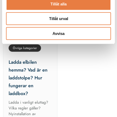
Från kunskapsbanken
Tillåt alla
Tillåt urval
Avvisa
Elsäkerhet
Övriga kategorier
Ladda elbilen
hemma? Vad är en
laddstolpe? Hur
fungerar en
laddbox?
Ladda i vanligt eluttag?
Vilka regler gäller?
Nyinstallation av