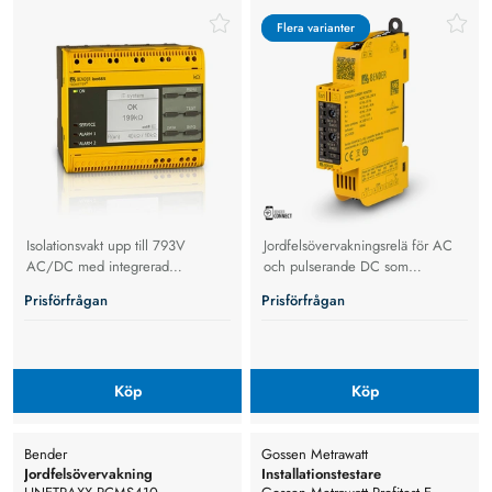
Flera varianter
Flera varianter
Isolationsvakt upp till 793V
Jordfelsövervakningsrelä för AC
AC/DC med integrerad
och pulserande DC som
webbserver, Modbus,
upptäcker jordfelsströmmar med
Prisförfrågan
Prisförfrågan
mätprofiler.
justerbara larmnivåer och
Modbus-stöd.
Köp
Köp
Bender
Gossen Metrawatt
Jordfelsövervakning
Installationstestare