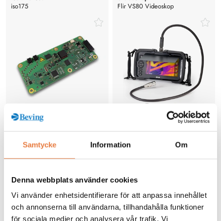
iso175
Flir VS80 Videoskop
Isolationsövervakning för hybrid-
Professionellt videoskop med
och elfordon med CAN-gränssnitt
flexibla IP67-kameraprober, HD-
och IR-inspektion, 7” pekskärm
Samtycke
Information
Om
Prisförfrågan
Prisförfrågan
och Wi-Fi för industri, bygg,
HVAC och fordonskontroller.
Denna webbplats använder cookies
Köp
Köp
Vi använder enhetsidentifierare för att anpassa innehållet
och annonserna till användarna, tillhandahålla funktioner
Bender
Bender
för sociala medier och analysera vår trafik. Vi