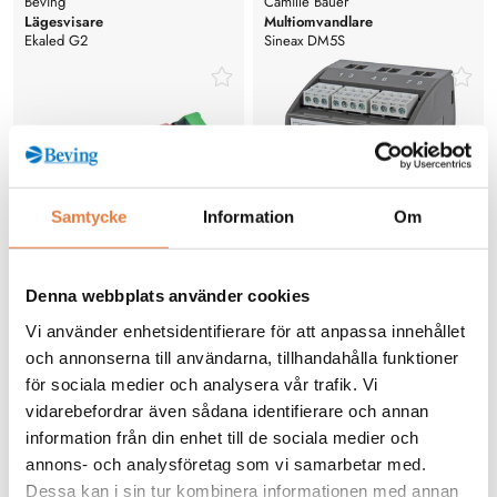
Beving
Camille Bauer
Lägesvisare
Multiomvandlare
Ekaled G2
Sineax DM5S
Samtycke
Information
Om
Denna webbplats använder cookies
Lysdiodslägesvisare för ställverk
Programmerbar
och mosaiktavlor
multifunktionsomvandlare för
Vi använder enhetsidentifierare för att anpassa innehållet
elkraftsstorheter
Prisförfrågan
Prisförfrågan
och annonserna till användarna, tillhandahålla funktioner
för sociala medier och analysera vår trafik. Vi
vidarebefordrar även sådana identifierare och annan
information från din enhet till de sociala medier och
Köp
Köp
annons- och analysföretag som vi samarbetar med.
Dessa kan i sin tur kombinera informationen med annan