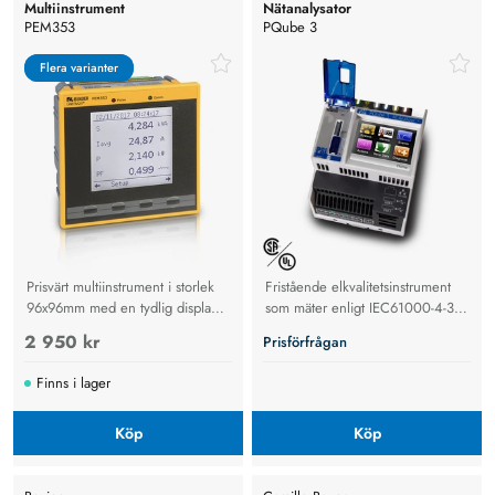
Multiinstrument
Nätanalysator
PEM353
PQube 3
Flera varianter
Flera varianter
Prisvärt multiinstrument i storlek
Fristående elkvalitetsinstrument
96x96mm med en tydlig display
som mäter enligt IEC61000-4-30,
och enkelt handhavande.
ingen extern programvara krävs.
2 950 kr
Prisförfrågan
Finns i lager
Köp
Köp