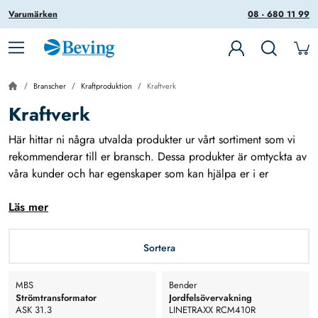
Varumärken
08 - 680 11 99
Branscher
Kraftproduktion
Kraftverk
Kraftverk
Här hittar ni några utvalda produkter ur vårt sortiment som vi
rekommenderar till er bransch. Dessa produkter är omtyckta av
våra kunder och har egenskaper som kan hjälpa er i er
vardag.
Läs mer
Under Produkter-menyn hittar ni hela vårt sortiment.
Sortera
MBS
Bender
Strömtransformator
Jordfelsövervakning
ASK 31.3
LINETRAXX RCM410R