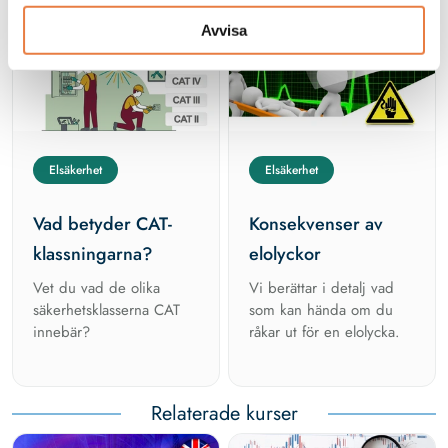
Från kunskapsbanken
Avvisa
Elsäkerhet
Elsäkerhet
Vad betyder CAT-
Konsekvenser av
klassningarna?
elolyckor
Vet du vad de olika
Vi berättar i detalj vad
säkerhetsklasserna CAT
som kan hända om du
innebär?
råkar ut för en elolycka.
Relaterade kurser