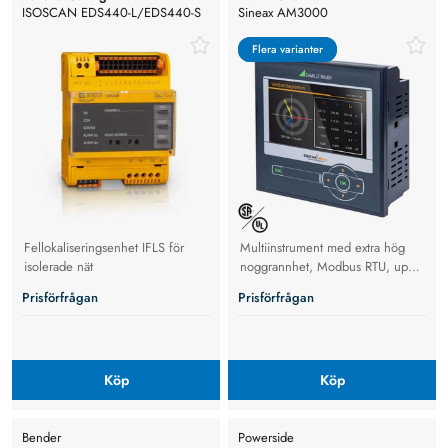
ISOSCAN EDS440-L/EDS440-S
Sineax AM3000
Flera varianter
Flera varianter
Fellokaliseringsenhet IFLS för
Multiinstrument med extra hög
isolerade nät
noggrannhet, Modbus RTU, upp
till 690 V
Prisförfrågan
Prisförfrågan
Köp
Köp
Bender
Powerside