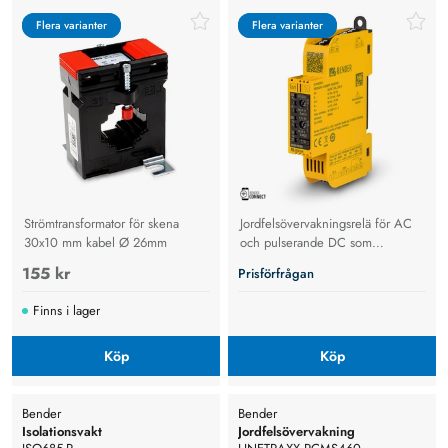
Flera varianter
Flera varianter
Flera varianter
Flera varianter
Strömtransformator för skena
Jordfelsövervakningsrelä för AC
30x10 mm kabel Ø 26mm
och pulserande DC som
upptäcker jordfelsströmmar med
155 kr
Prisförfrågan
justerbara larmnivåer och
Modbus-stöd.
Finns i lager
Köp
Köp
Bender
Bender
Isolationsvakt
Jordfelsövervakning