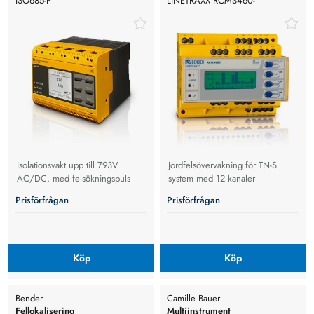
ISO685-P
LINETRAXX RCMS460-
D/RCMS460-L
Isolationsvakt upp till 793V
Jordfelsövervakning för TN-S
AC/DC, med felsökningspuls
system med 12 kanaler
Prisförfrågan
Prisförfrågan
Köp
Köp
Bender
Camille Bauer
Fellokalisering
Multiinstrument