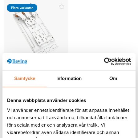
Flera varianter
Flera varianter
Adapterplatta för enkelt montage
utav effektbrytare av olika fabrikat
Samtycke
Information
Om
till Wöhner 185 Power
Prisförfrågan
Denna webbplats använder cookies
Köp
Vi använder enhetsidentifierare för att anpassa innehållet
och annonserna till användarna, tillhandahålla funktioner
för sociala medier och analysera vår trafik. Vi
vidarebefordrar även sådana identifierare och annan