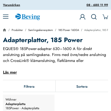
Varumärken
08 - 680 11 99
Produkter
Samlingsskenesystem
185 Power 1600A
Adapterplattor, 185 Po
Adapterplattor, 185 Power
EQUES® 185Power‑adaptrar 630–1600 A för direkt
anslutning på samlingsskena. Finns med övre/nedre anslutning
och CrossLink® klämanslutning, flatklämma eller
skruvanslutning. Passar skenor 30, 40, 60, 80, 100, 120 × 10
Läs mer
mm och fasavstånd 43–46 mm. Kan monteras över skenstöd,
med eller utan CrossLink® beröringsskydd
Filtrera
Sortera
Wöhner
Adapterplatta
185Power - Adapterplatta