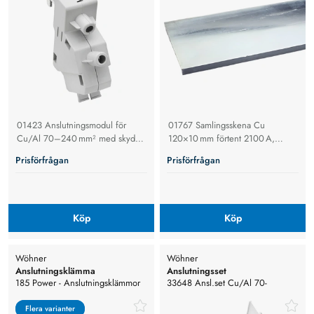
01423 Anslutningsmodul för
01767 Samlingsskena Cu
Cu/Al 70–240 mm² med skydd,
120×10 mm förtent 2100 A,
för 185 Power – robust vinklad
2,4 m – högledande
Prisförfrågan
Prisförfrågan
modul för direkt kabelanslutning
kopparskena i 185Power‑systemet
till 30–120×10 mm
med tennbeläggning för
samlingsskenor.
korrosionsskydd och effektivare
kontaktpunkter.
Köp
Köp
Wöhner
Wöhner
Anslutningsklämma
Anslutningsset
185 Power - Anslutningsklämmor
33648 Ansl.set Cu/Al 70-
Skenklämmor
240mm2, inkl.bakre skydd, Stl 1-
3. Sys 185P
Flera varianter
Flera varianter