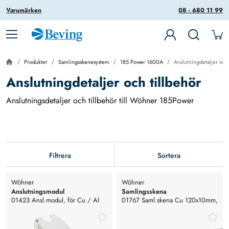
Varumärken
08 - 680 11 99
Produkter
Samlingsskenesystem
185 Power 1600A
Anslutningdetaljer och 
Anslutningdetaljer och tillbehör
Anslutningsdetaljer och tillbehör till Wöhner 185Power
Filtrera
Sortera
Wöhner
Wöhner
Anslutningsmodul
Samlingsskena
01423 Ansl.modul, för Cu / Al
01767 Saml.skena Cu 120x10mm,
70 - 240mm2, inkl.skydd. Sys
Förtent, 2100A, L=2,4m
185P