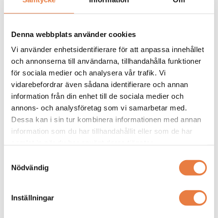
3. Sys 185P
185P
Denna webbplats använder cookies
Vi använder enhetsidentifierare för att anpassa innehållet
och annonserna till användarna, tillhandahålla funktioner
för sociala medier och analysera vår trafik. Vi
vidarebefordrar även sådana identifierare och annan
information från din enhet till de sociala medier och
33649 Ansl.set Cu/Al 120–300
33651 Monteringssats med 3
mm² med bakre skydd för storlek
skenklämmor för Power
annons- och analysföretag som vi samarbetar med.
1–3. Robust anslutningssats för
Speed‑lister Stl 1–3 185P. För
Dessa kan i sin tur kombinera informationen med annan
Prisförfrågan
Prisförfrågan
185 Power‑systemet, godkänd för
borrfri montering med eller utan
information som du har tillhandahållit eller som de har
koppar och aluminium.
CrossLink‑skydd, halogenfri och
samlat in när du har använt deras tjänster.
IEC‑godkänd.
Samtyckesval
Köp
Köp
Nödvändig
Wöhner
Inställningar
Isolerad skruvförlängning
33652 Isolerad skruvförlängning
till Power Speed, Stl 1-3. 185P