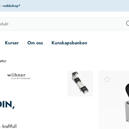
r - webbshop*
Kurser
Om oss
Kunskapsbanken
attor
DIN,
raftfull