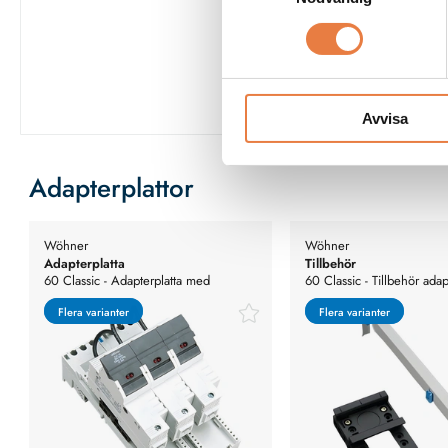
Se fullständig
Avvisa
Adapterplattor
Wöhner
Wöhner
Adapterplatta
Tillbehör
60 Classic - Adapterplatta med
60 Classic - Tillbehör adap
säkringshållare
Flera varianter
Flera varianter
Flera varianter
Flera varianter