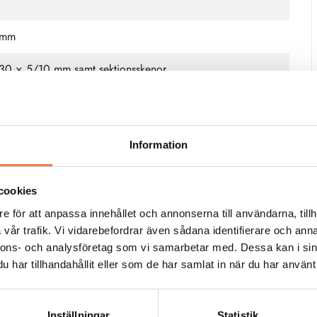
 mm
 30 × 5/10 mm samt sektionsskenor
edare AWG8 (10 mm²)
Information
 / 600 V AC (UL)
cookies
 A (UL)
e för att anpassa innehållet och annonserna till användarna, tillh
vår trafik. Vi vidarebefordrar även sådana identifierare och anna
nnons- och analysföretag som vi samarbetar med. Dessa kan i sin
har tillhandahållit eller som de har samlat in när du har använt 
Inställningar
Statistik