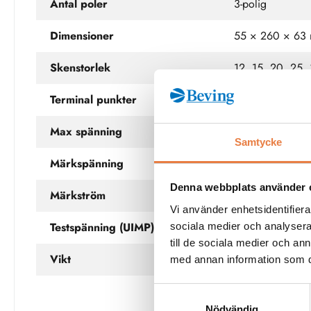
Antal poler
3-polig
Dimensioner
55 × 260 × 63
Skenstorlek
12, 15, 20, 25,
Terminal punkter
Förmonterade l
Max spänning
800 V DC (IEC)
Samtycke
Märkspänning
690 V AC (IEC)
Denna webbplats använder 
Märkström
63 A (IEC) / 65
Vi använder enhetsidentifierar
Testspänning (UIMP)
6 kV
sociala medier och analysera 
till de sociala medier och a
Vikt
432 g
med annan information som du 
Samtyckesval
Nödvändig