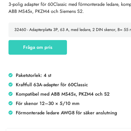
3‑polig adapter för 60Classic med förmonterade ledare, kom
ABB MS45x, PKZM4 och Siemens S2.
Fråga om pris
Paketstorlek: 4 st
Kraftfull 63A‑adapter för 60Classic
Kompatibel med ABB MS45x, PKZM4 och S2
För skenor 12–30 × 5/10 mm
Förmonterade ledare AWG8 för säker anslutning