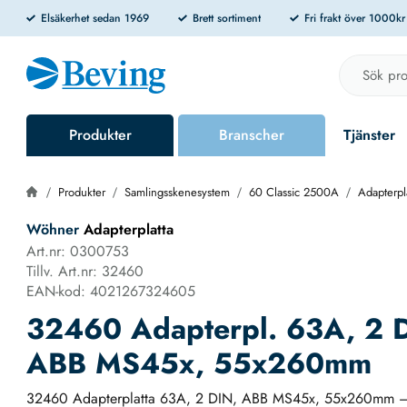
Elsäkerhet sedan 1969
Brett sortiment
Fri frakt över 1000k
Produkter
Branscher
Tjänster
Produkter
Samlingsskenesystem
60 Classic 2500A
Adapterpl
Wöhner
Adapterplatta
Art.nr: 0300753
Tillv. Art.nr: 32460
EAN-kod: 4021267324605
32460 Adapterpl. 63A, 2 
ABB MS45x, 55x260mm
32460 Adapterplatta 63A, 2 DIN, ABB MS45x, 55x260mm – k