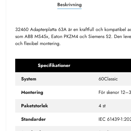
Beskrivning
32460 Adapterplatta 63A är en kraftfull och kompatibel ada
som ABB MS45x, Eaton PKZM4 och Siemens S2. Den leverer
och flexibel montering.
Specifikationer
System
60Classic
Montering
För skenor 12–3
Paketstorlek
4 st
Standarder
IEC 61439-1:20