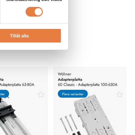
Tillåt alla
Wöhner
ta
Adapterplatta
 Adapterplatta 63-80A
60 Classic - Adapterplatta 100-630A
nter
nter
Flera varianter
Flera varianter