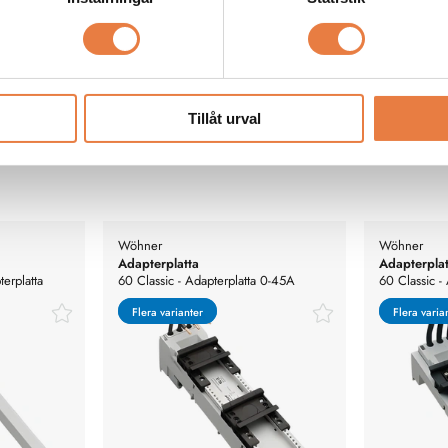
a specifikationer
Tillåt urval
Wöhner
Wöhner
Adapterplatta
Adapterplat
terplatta
60 Classic - Adapterplatta 0-45A
60 Classic -
Flera varianter
Flera varianter
Flera varia
Flera varia