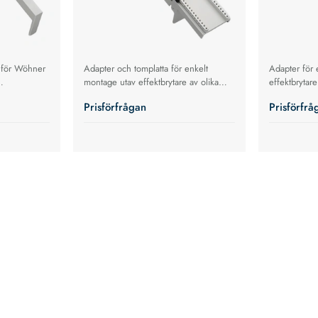
or för Wöhner
Adapter och tomplatta för enkelt
Adapter för 
montage utav effektbrytare av olika
effektbrytare
-skena m.m.
fabrikat. 16-32A
Prisförfrågan
Prisförfrå