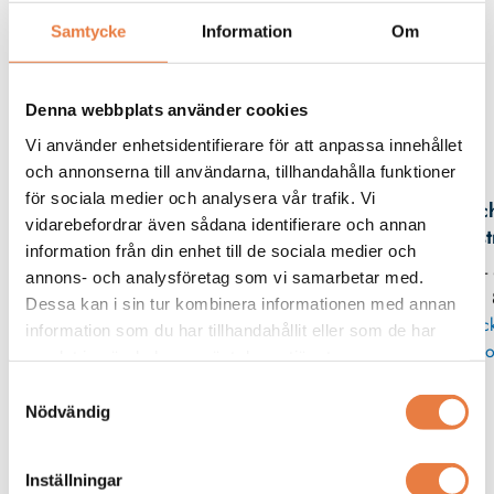
Beskrivning
Samtycke
Information
Om
Filer
Denna webbplats använder cookies
Vi använder enhetsidentifierare för att anpassa innehållet
Kontaktperson
och annonserna till användarna, tillhandahålla funktioner
för sociala medier och analysera vår trafik. Vi
Mic
vidarebefordrar även sådana identifierare och annan
Eks
information från din enhet till de sociala medier och
08 -
annons- och analysföretag som vi samarbetar med.
11
Dessa kan i sin tur kombinera informationen med annan
Skic
information som du har tillhandahållit eller som de har
po
samlat in när du har använt deras tjänster.
Samtyckesval
Nödvändig
Adapterplattor
Wöhner
Wöhner
Inställningar
Adapterplatta
Adapterplatta