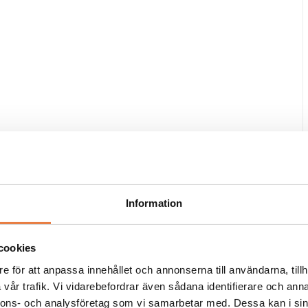
ek i
D(mm)
Utgång /
Ratio
…........
......
…
anslutning
Information
cookies
e för att anpassa innehållet och annonserna till användarna, tillh
vår trafik. Vi vidarebefordrar även sådana identifierare och anna
4x107.5x44.5
27.6
1V/50A
DSUB9/BNC
nnons- och analysföretag som vi samarbetar med. Dessa kan i sin