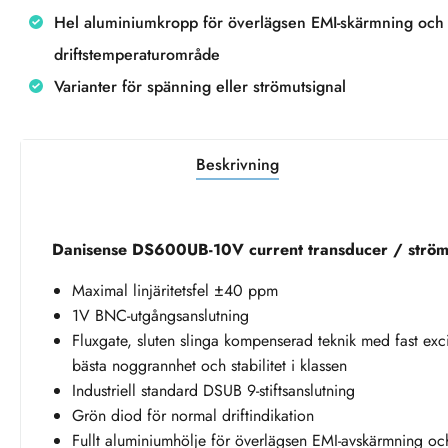
Hel aluminiumkropp för överlägsen EMI-skärmning och 
driftstemperaturområde
Varianter för spänning eller strömutsignal
Beskrivning
Danisense DS600UB-10V current transducer / ström
Maximal linjäritetsfel ±40 ppm
1V BNC-utgångsanslutning
Fluxgate, sluten slinga kompenserad teknik med fast exc
bästa noggrannhet och stabilitet i klassen
Industriell standard DSUB 9-stiftsanslutning
Grön diod för normal driftindikation
Fullt aluminiumhölje för överlägsen EMI-avskärmning oc