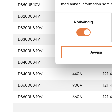
med annan information som du 
DS50UB-10V
55A
121.
DS200UB-1V
300A
121.
Samtyckesval
Nödvändig
DS200UB-10V
220A
121.
DS300UB-1V
500A
121.
DS300UB-10V
330A
121.
Avvisa
DS400UB-1V
600A
121.
DS400UB-10V
440A
121.
DS600UB-1V
900A
121.
DS600UB-10V
660A
121.