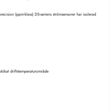
precision (ppm-klass) DS-seriens strömsensorer har isolerad
tökat driftstemperaturområde