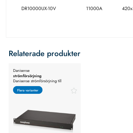
DR10000UX-10V
11000A
420x
Relaterade produkter
Danisense
strömförsörjning
Danisense strömförsörjning till
strömsensorer
Flera varianter
Flera varianter