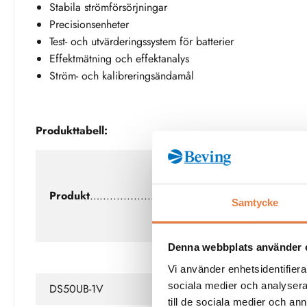
Stabila strömförsörjningar
Precisionsenheter
Test- och utvärderingssystem för batterier
Effektmätning och effektanalys
Ström- och kalibreringsändamål
Produkttabell:
Peak &
DC
Storl
Produkt
….....................
current vid
mm
…
Samtycke
23
grader
.
Denna webbplats använder 
Vi använder enhetsidentifierar
sociala medier och analysera 
DS50UB-1V
150A
121.
till de sociala medier och a