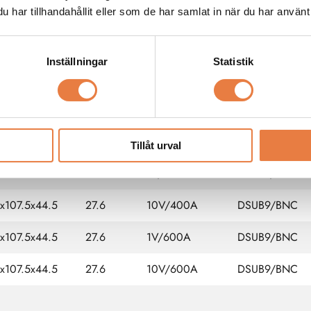
har tillhandahållit eller som de har samlat in när du har använt 
4x107.5x44.5
27.6
10V/50A
DSUB9/BNC
4x107.5x44.5
27.6
1V/200A
DSUB9/BNC
Inställningar
Statistik
4x107.5x44.5
27.6
10V/200A
DSUB9/BNC
4x107.5x44.5
27.6
1V/300A
DSUB9/BNC
4x107.5x44.5
27.6
10V/300A
DSUB9/BNC
Tillåt urval
4x107.5x44.5
27.6
1V/400A
DSUB9/BNC
4x107.5x44.5
27.6
10V/400A
DSUB9/BNC
4x107.5x44.5
27.6
1V/600A
DSUB9/BNC
4x107.5x44.5
27.6
10V/600A
DSUB9/BNC