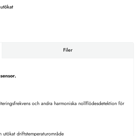
utökat
Filer
sensor.
iteringsfrekvens och andra harmoniska nollflödesdetektion för
h utökat driftstemperaturområde