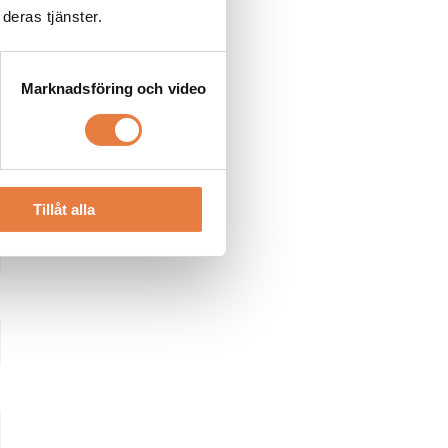
deras tjänster.
Marknadsföring och video
Tillåt alla