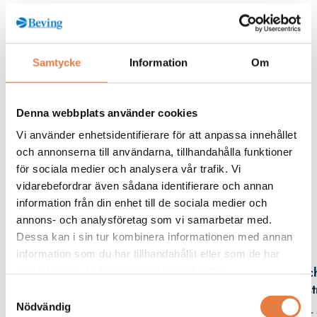
Högeffektiva lysdioder
Överspänningsskydd
Förstärkt isolering
Samtycke
Information
Om
Polaritetsskydd
Denna webbplats använder cookies
Vi använder enhetsidentifierare för att anpassa innehållet
Beskrivning
och annonserna till användarna, tillhandahålla funktioner
för sociala medier och analysera vår trafik. Vi
Filer
vidarebefordrar även sådana identifierare och annan
information från din enhet till de sociala medier och
annons- och analysföretag som vi samarbetar med.
Dessa kan i sin tur kombinera informationen med annan
Kontaktperson
information som du har tillhandahållit eller som de har
Mic
samlat in när du har använt deras tjänster.
Eks
Samtyckesval
Nödvändig
08 -