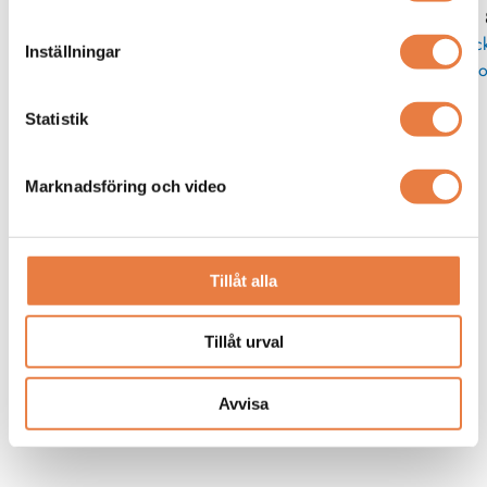
11
Skic
Inställningar
po
Statistik
Marknadsföring och video
Tillåt alla
Tillåt urval
Avvisa