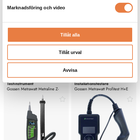
Marknadsföring och video
Vad betyder CAT-klassningarna?
Vet du vad de olika säkerhetsklasserna CAT innebär?
Tillåt alla
Tillåt urval
Installationstestare
Avvisa
Gossen Metrawatt
Gossen Metrawatt
Testinstrument
Installationstestare
Gossen Metrawatt Metraline Z-
Gossen Metrawatt Profitest H+E
Check, loopimpedans-testare
EASY CHECK testare för AC-
laddpunkter