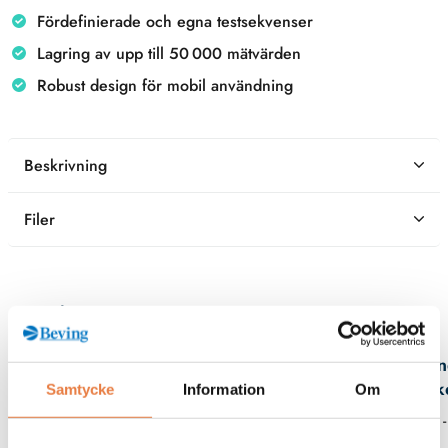
Fördefinierade och egna testsekvenser
Lagring av upp till 50 000 mätvärden
Robust design för mobil användning
Beskrivning
Filer
Kontaktperson
An
Birk
Samtycke
Information
Om
08 -