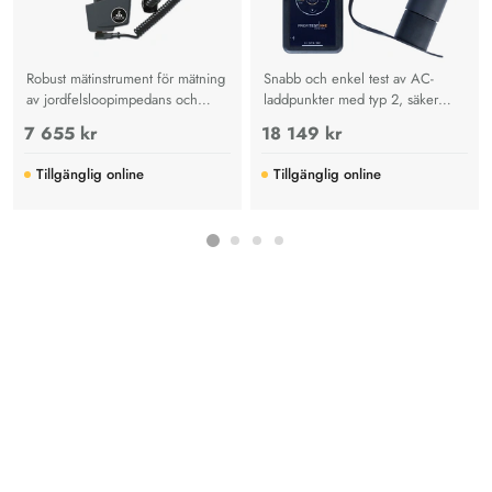
Robust mätinstrument för mätning
Snabb och enkel test av AC-
av jordfelsloopimpedans och
laddpunkter med typ 2, säker
linjeimpedans
diagnos enligt IEC 61851-1 som
7 655 kr
18 149 kr
sparar tid, pengar och förenklar
felsökning.
Tillgänglig online
Tillgänglig online