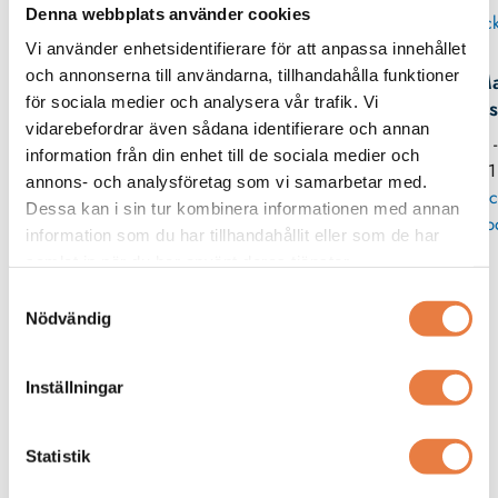
Denna webbplats använder cookies
Skick
Vi använder enhetsidentifierare för att anpassa innehållet
och annonserna till användarna, tillhandahålla funktioner
Ma
för sociala medier och analysera vår trafik. Vi
Wes
vidarebefordrar även sådana identifierare och annan
08 
information från din enhet till de sociala medier och
11
annons- och analysföretag som vi samarbetar med.
Skic
Dessa kan i sin tur kombinera informationen med annan
p
information som du har tillhandahållit eller som de har
samlat in när du har använt deras tjänster.
Från kunskapsbanken
Samtyckesval
Nödvändig
Inställningar
Statistik