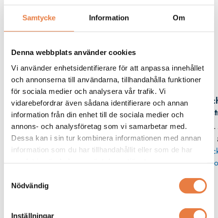
Beskrivning
Samtycke
Information
Om
Filer
Denna webbplats använder cookies
Vi använder enhetsidentifierare för att anpassa innehållet
Kontaktperson
och annonserna till användarna, tillhandahålla funktioner
för sociala medier och analysera vår trafik. Vi
Mic
vidarebefordrar även sådana identifierare och annan
Eks
information från din enhet till de sociala medier och
annons- och analysföretag som vi samarbetar med.
08 -
Dessa kan i sin tur kombinera informationen med annan
11
information som du har tillhandahållit eller som de har
Skic
samlat in när du har använt deras tjänster.
po
Samtyckesval
Nödvändig
Adapterplattor
Wöhner
Wöhner
Inställningar