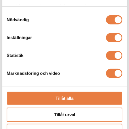
samlat in när du har använt deras tjänster.
Samtyckesval
Nödvändig
Inställningar
Skillnaden mellan isolerat och direktjordat nät
Statistik
Vi reder ut skillnaderna mellan direktjordat nät (oftast TN
/ TN-S nät) och isolerat nät (IT-nät)
Marknadsföring och video
Tillåt alla
Tillåt urval