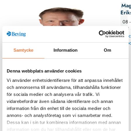
Mag
Erik
08 -
11
Skic
po
Samtycke
Information
Om
Kurskategorier
Denna webbplats använder cookies
Jordning
Vi använder enhetsidentifierare för att anpassa innehållet
och annonserna till användarna, tillhandahålla funktioner
Mer info / Anmälan
för sociala medier och analysera vår trafik. Vi
vidarebefordrar även sådana identifierare och annan
information från din enhet till de sociala medier och
Från kunskapsbanken
annons- och analysföretag som vi samarbetar med.
Dessa kan i sin tur kombinera informationen med annan
information som du har tillhandahållit eller som de har