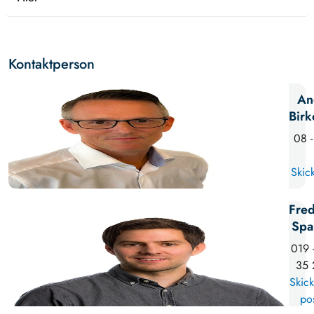
Kontaktperson
An
Birk
08 -
Skick
Fred
Spa
019 
35 
Skick
po