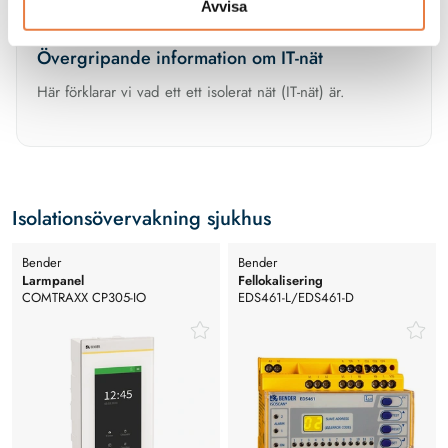
Avvisa
Övergripande information om IT-nät
Här förklarar vi vad ett ett isolerat nät (IT-nät) är.
Isolationsövervakning sjukhus
Bender
Bender
Larmpanel
Fellokalisering
COMTRAXX CP305-IO
EDS461-L/EDS461-D