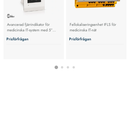
Avancerad fjärrindikator för
Fellokaliseringsenhet IFLS för
medicinska IT-system med 5”
medicinska IT-nät
touchdisplay, tydliga larm och
Prisförfrågan
Prisförfrågan
enkel retrofit-installation.