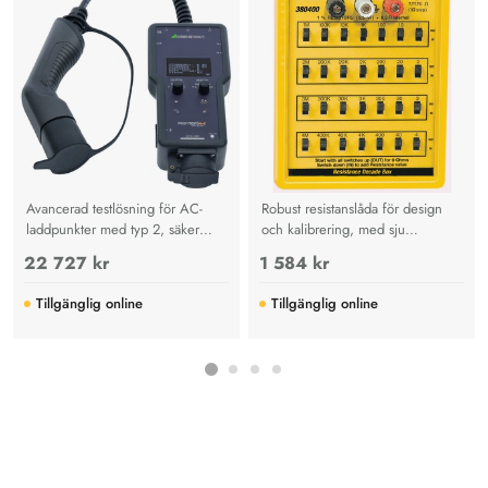
Avancerad testlösning för AC-
Robust resistanslåda för design
laddpunkter med typ 2, säker
och kalibrering, med sju
diagnos och eltest enligt IEC
dekadrader, 1Ω steg och
22 727 kr
1 584 kr
61851-1 som sparar tid, pengar
isolerade anslutningar för precisa
och ökar driftsäkerhet.
mätningar.
Tillgänglig online
Tillgänglig online