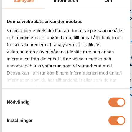
Samtycke
Information
Om
An
Birk
Denna webbplats använder cookies
08 -
Vi använder enhetsidentifierare för att anpassa innehållet
och annonserna till användarna, tillhandahålla funktioner
Skick
för sociala medier och analysera vår trafik. Vi
vidarebefordrar även sådana identifierare och annan
Ma
information från din enhet till de sociala medier och
Wes
annons- och analysföretag som vi samarbetar med.
08 
Dessa kan i sin tur kombinera informationen med annan
11
information som du har tillhandahållit eller som de har
Skic
samlat in när du har använt deras tjänster.
p
Samtyckesval
Nödvändig
Från kunskapsbanken
Inställningar