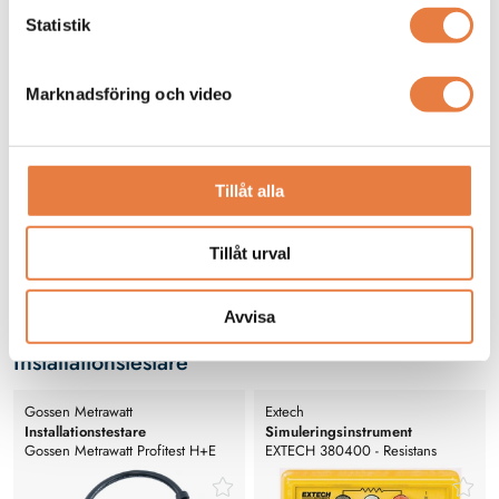
Statistik
Marknadsföring och video
Vad betyder CAT-klassningarna?
Tillåt alla
Vet du vad de olika säkerhetsklasserna CAT innebär?
Tillåt urval
Avvisa
Installationstestare
Gossen Metrawatt
Extech
Installationstestare
Simuleringsinstrument
Gossen Metrawatt Profitest H+E
EXTECH 380400 - Resistans
EXPERT CHECK testare för AC-
substitutions låda
laddpunkter