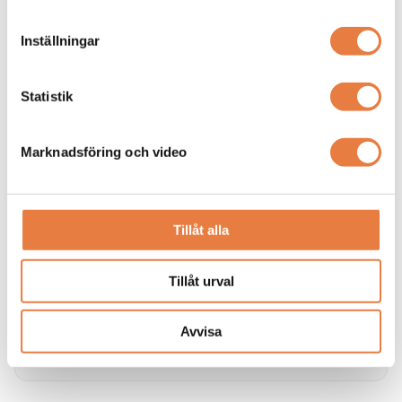
Skillnaden mellan isolerat och direktjordat nät
Vi reder ut skillnaderna mellan direktjordat nät (oftast TN
Inställningar
/ TN-S nät) och isolerat nät (IT-nät)
Statistik
Marknadsföring och video
Tillåt alla
Tillåt urval
Övergripande information om IT-nät
Här förklarar vi vad ett ett isolerat nät (IT-nät) är.
Avvisa