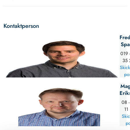
Kontaktperson
Fred
Spa
019 
35 
Skick
po
Mag
Erik
08 -
11
Skic
po