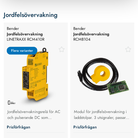
Jordfelsövervakning
Bender
Bender
Jordfelsövervakning
Jordfelsövervakning
LINETRAXX RCM410R
RCMB104
Flera varianter
Flera varianter
Jordfelsövervakningsrelä för AC
Modul för jordfelsövervakning i
och pulserande DC som
laddstolpar. 3 utsignaler, passar
upptäcker jordfelsströmmar med
IC-CPD enheter
Prisförfrågan
Prisförfrågan
justerbara larmnivåer och
Modbus-stöd.