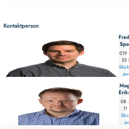
Kontaktperson
Fred
Spa
019 
35 
Skick
po
Mag
Erik
08 -
11
Skic
po