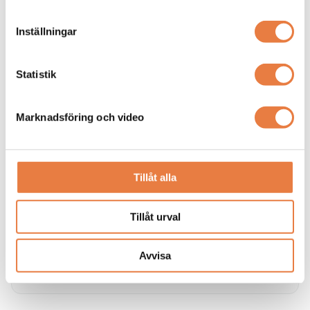
Skillnaden mellan isolerat och direktjordat nät
Vi reder ut skillnaderna mellan direktjordat nät (oftast TN
Inställningar
/ TN-S nät) och isolerat nät (IT-nät)
Statistik
Marknadsföring och video
Tillåt alla
Tillåt urval
Övergripande information om IT-nät
Här förklarar vi vad ett ett isolerat nät (IT-nät) är.
Avvisa