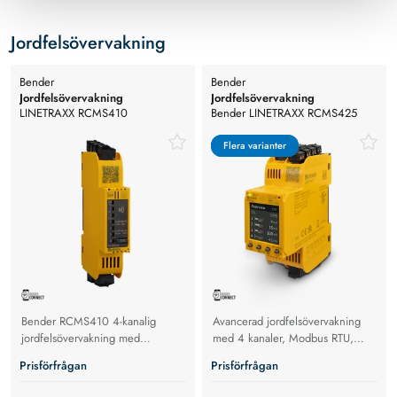
Jordfelsövervakning
Bender
Bender
Jordfelsövervakning
Jordfelsövervakning
LINETRAXX RCMS410
Bender LINETRAXX RCMS425
Jordfelsövervakning
Flera varianter
Flera varianter
Bender RCMS410 4-kanalig
Avancerad jordfelsövervakning
jordfelsövervakning med
med 4 kanaler, Modbus RTU,
Modbus. Uppfyller DIN EN IEC
NFC och övertonsanalys för säkra
Prisförfrågan
Prisförfrågan
62020-1
elsystem. TFT-display eller LED-
stapel.