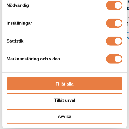
Ma
Nödvändig
Wes
08 
Inställningar
11
Skic
p
Statistik
Marknadsföring och video
Tillåt alla
Tillåt urval
Avvisa