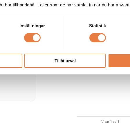
har tillhandahållit eller som de har samlat in när du har använt 
rier
Inställningar
Statistik
ds
rlogger
ur
gger används i
Tillåt urval
khus, i
porter m.m.
Visar
1
av
1