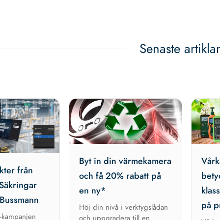
Senaste artikla
Byt in din värmekamera
Vårk
ter från
och få 20% rabatt på
bety
 Säkringar
en ny*
klas
n Bussmann
på p
Höj din nivå i verktygslådan
R-kampanjen
och uppgradera till en