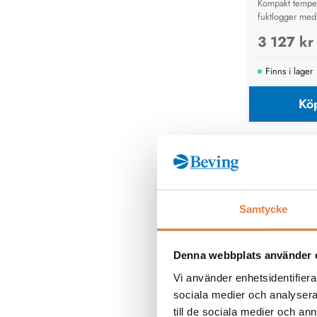
Kompakt temper
fuktlogger med
Bluetooth och 
3 127 kr
säker klimatöv
och molnlagrin
Finns i lager
Kö
Samtycke
Se alla
Denna webbplats använder 
Vi använder enhetsidentifierar
sociala medier och analysera 
till de sociala medier och a