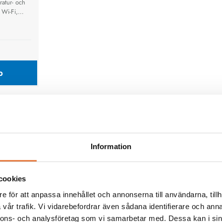
atur- och
 Wi-Fi,
USB för
ervakning
g.
p
Relaterat från kunsk
Information
Övriga kategorier
cookies
e för att anpassa innehållet och annonserna till användarna, tillh
vår trafik. Vi vidarebefordrar även sådana identifierare och anna
nnons- och analysföretag som vi samarbetar med. Dessa kan i sin