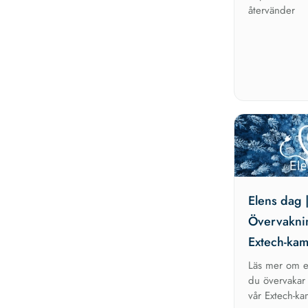
återvänder
Elens dag 
Övervakni
Extech-ka
Läs mer om e
du övervakar
vår Extech-k