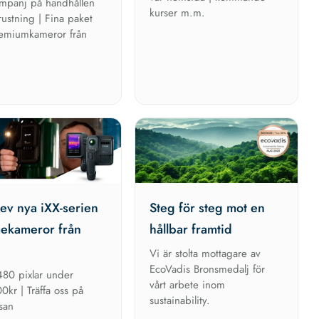
mpanj på handhållen
kurser m.m.
rustning | Fina paket
emiumkameror från
ev nya iXX-serien
Steg för steg mot en
ekameror från
hållbar framtid
Vi är stolta mottagare av
EcoVadis Bronsmedalj för
80 pixlar under
vårt arbete inom
0kr | Träffa oss på
sustainability.
san