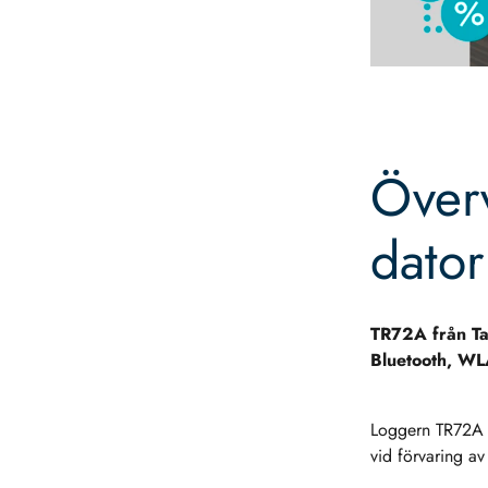
Överv
dator
TR72A från Ta
Bluetooth, WL
Loggern TR72A är
vid förvaring av