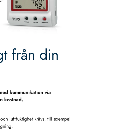
t från din
 med kommunikation via
n kostnad.
ch luftfuktighet krävs, till exempel
ggning.