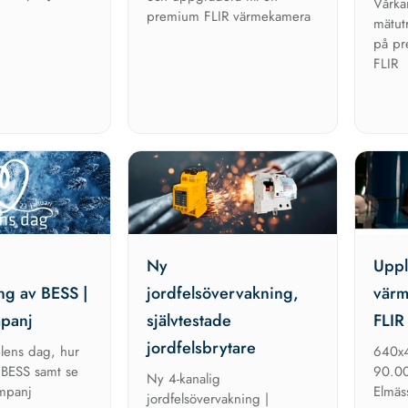
Vårka
premium FLIR värmekamera
mätut
på pr
FLIR
|
Ny
Uppl
ng av BESS |
jordfelsövervakning,
värm
mpanj
självtestade
FLIR
jordfelsbrytare
lens dag, hur
640x4
 BESS samt se
90.00
Ny 4-kanalig
ampanj
Elmäs
jordfelsövervakning |