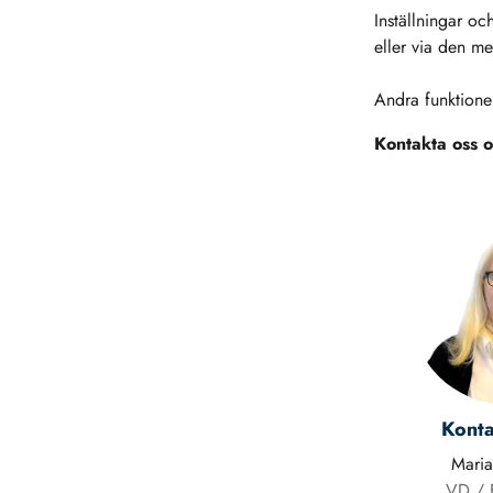
Inställningar oc
eller via den me
Andra funktioner
Kontakta oss om
Konta
Mari
VD / F