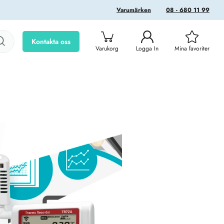
Varumärken
08 - 680 11 99
Kontakta oss
Varukorg
Logga In
Mina favoriter