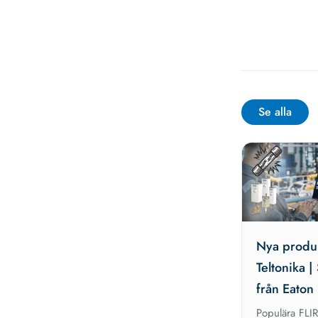
Se alla
Nya produk
Teltonika |
från Eato
Populära FLI