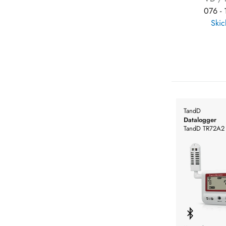
076 -
Skic
TandD
Datalogger
TandD TR72A2 
luftfuktighetsmä
WLAN, Blueto