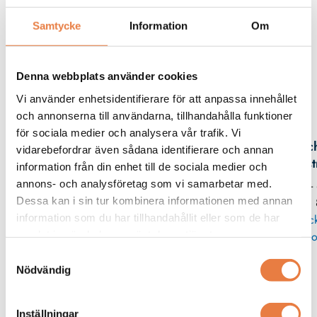
Beskrivning
Samtycke
Information
Om
Filer
Denna webbplats använder cookies
Vi använder enhetsidentifierare för att anpassa innehållet
Kontaktperson
och annonserna till användarna, tillhandahålla funktioner
för sociala medier och analysera vår trafik. Vi
Mic
vidarebefordrar även sådana identifierare och annan
Eks
information från din enhet till de sociala medier och
annons- och analysföretag som vi samarbetar med.
08 -
Dessa kan i sin tur kombinera informationen med annan
11
information som du har tillhandahållit eller som de har
Skic
samlat in när du har använt deras tjänster.
po
Samtyckesval
Nödvändig
Skenhållare och beröringsskydd
Wöhner
Wöhner
Inställningar