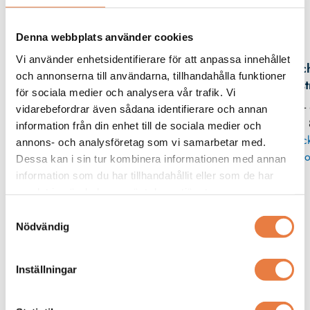
Denna webbplats använder cookies
Kontaktperson
Vi använder enhetsidentifierare för att anpassa innehållet
Mic
och annonserna till användarna, tillhandahålla funktioner
Eks
för sociala medier och analysera vår trafik. Vi
08 -
vidarebefordrar även sådana identifierare och annan
11
information från din enhet till de sociala medier och
Skic
annons- och analysföretag som vi samarbetar med.
po
Dessa kan i sin tur kombinera informationen med annan
information som du har tillhandahållit eller som de har
samlat in när du har använt deras tjänster.
Tillbehör skensystem och panelmontage
Samtyckesval
Nödvändig
Wöhner
Beving
Säkring
Cu-Flexibler
31364 Säkring, time delay, 60A /
Transformatorflexibler pressvetsade
600VAC, Class J 27x60
typ JDCB
Inställningar