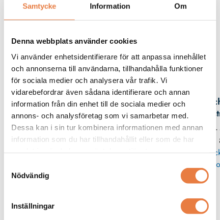
Samtycke
Information
Om
Beskrivning
Filer
Denna webbplats använder cookies
Vi använder enhetsidentifierare för att anpassa innehållet
och annonserna till användarna, tillhandahålla funktioner
Kontaktperson
för sociala medier och analysera vår trafik. Vi
vidarebefordrar även sådana identifierare och annan
Mic
information från din enhet till de sociala medier och
Eks
annons- och analysföretag som vi samarbetar med.
Dessa kan i sin tur kombinera informationen med annan
08 -
information som du har tillhandahållit eller som de har
11
samlat in när du har använt deras tjänster.
Skic
po
Samtyckesval
Nödvändig
Samlingsskenor
Inställningar
Wöhner
Wöhner