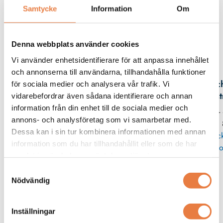
Samtycke
Information
Om
Filer
Denna webbplats använder cookies
Vi använder enhetsidentifierare för att anpassa innehållet
Kontaktperson
och annonserna till användarna, tillhandahålla funktioner
Mic
för sociala medier och analysera vår trafik. Vi
Eks
vidarebefordrar även sådana identifierare och annan
information från din enhet till de sociala medier och
08 -
annons- och analysföretag som vi samarbetar med.
11
Dessa kan i sin tur kombinera informationen med annan
Skic
information som du har tillhandahållit eller som de har
po
samlat in när du har använt deras tjänster.
Samtyckesval
Anslutningdetaljer och tillbehör
Nödvändig
Wöhner
Wöhner
Kamskena
Anslutningsklämma
Inställningar
Kamskena till samlingsskenesystem
60 Classic - Anslutningsklämmor