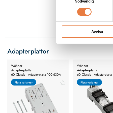
Nödvändig
Se fullständig
Avvisa
Adapterplattor
Wöhner
Wöhner
Adapterplatta
Adapterplatta
60 Classic - Adapterplatta 100-630A
60 Classic - Adapterplatt
Flera varianter
Flera varianter
Flera varianter
Flera varianter