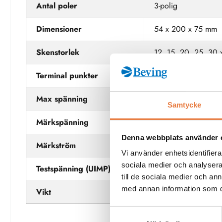
Antal poler
3-polig
Dimensioner
54 x 200 x 75 mm
Skenstorlek
12, 15, 20, 25, 30 
Terminal punkter
Ledare AWG 8 (10 mm
Max spänning
800 V AC (isolation
Samtycke
Märkspänning
690 V AC (IEC), 6
Denna webbplats använder 
Märkström
45 A
Vi använder enhetsidentifierar
sociala medier och analysera 
Testspänning (UIMP)
6 kV
till de sociala medier och a
med annan information som du 
Vikt
529 g
Samtyckesval