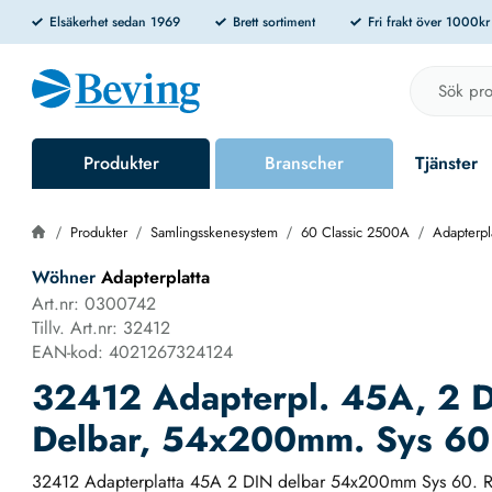
Elsäkerhet sedan 1969
Brett sortiment
Fri frakt över 1000k
Produkter
Branscher
Tjänster
Produkter
Samlingsskenesystem
60 Classic 2500A
Adapterpl
Wöhner
Adapterplatta
Art.nr: 0300742
Tillv. Art.nr: 32412
EAN-kod: 4021267324124
32412 Adapterpl. 45A, 2 D
Delbar, 54x200mm. Sys 60
32412 Adapterplatta 45A 2 DIN delbar 54x200mm Sys 60. R