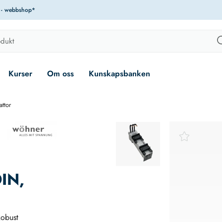
r - webbshop*
Kurser
Om oss
Kunskapsbanken
attor
IN,
obust