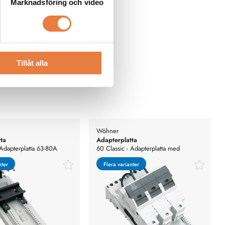
Marknadsföring och video
Tillåt alla
Wöhner
ta
Adapterplatta
 Adapterplatta 63-80A
60 Classic - Adapterplatta med
säkringshållare
nter
nter
Flera varianter
Flera varianter