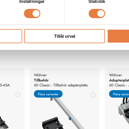
Inställningar
Statistik
a specifikationer
Tillåt urval
Wöhner
Wöhner
Tillbehör
Adapterplat
a 0-45A
60 Classic - Tillbehör adapterplatta
60 Classic -
Flera varianter
Flera varianter
Flera varia
Flera varia