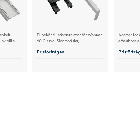
enkelt
Tillbehör till adapterplattor för Wöhner
Adapter för 
 av olika
60 Classic. Sidomoduler,
effektbrytare
monteringsskena, lös DIN-skena m.m.
Prisförfrågan
Prisförfrå