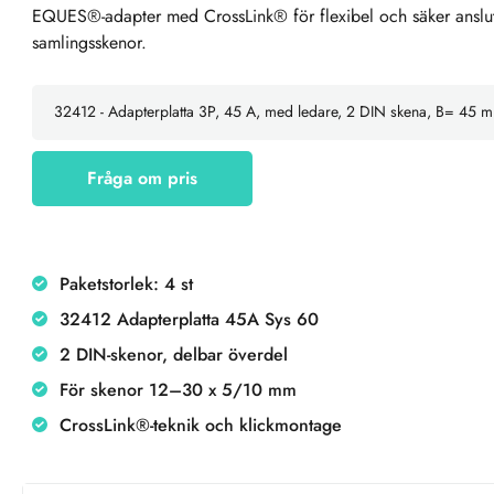
EQUES®-adapter med CrossLink® för flexibel och säker anslutn
samlingsskenor.
Fråga om pris
Paketstorlek: 4 st
32412 Adapterplatta 45A Sys 60
2 DIN-skenor, delbar överdel
För skenor 12–30 x 5/10 mm
CrossLink®-teknik och klickmontage