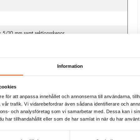
x 5/10 mm samt sektionsskenor
²), ultraljudsförseglade ledarändar
)
Information
00 V AC (UL)
cookies
e för att anpassa innehållet och annonserna till användarna, tillh
vår trafik. Vi vidarebefordrar även sådana identifierare och anna
nnons- och analysföretag som vi samarbetar med. Dessa kan i sin
har tillhandahållit eller som de har samlat in när du har använt 