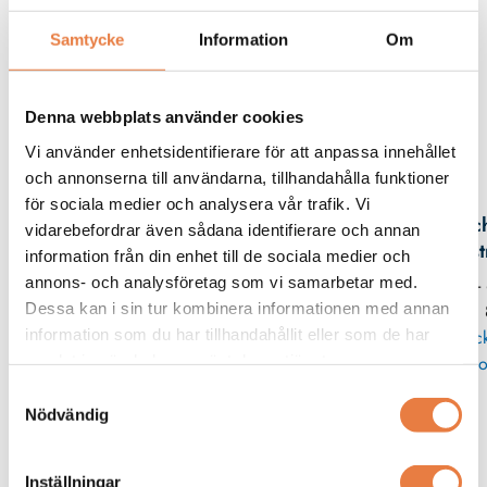
Beskrivning
Samtycke
Information
Om
Filer
Denna webbplats använder cookies
Vi använder enhetsidentifierare för att anpassa innehållet
Kontaktperson
och annonserna till användarna, tillhandahålla funktioner
för sociala medier och analysera vår trafik. Vi
Mic
vidarebefordrar även sådana identifierare och annan
Eks
information från din enhet till de sociala medier och
annons- och analysföretag som vi samarbetar med.
08 -
Dessa kan i sin tur kombinera informationen med annan
11
information som du har tillhandahållit eller som de har
Skic
samlat in när du har använt deras tjänster.
po
Samtyckesval
Nödvändig
Adapterplattor
Wöhner
Wöhner
Inställningar