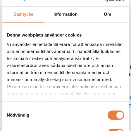
Beskrivning
Samtycke
Information
Om
Filer
Denna webbplats använder cookies
Vi använder enhetsidentifierare för att anpassa innehållet
och annonserna till användarna, tillhandahålla funktioner
Kontaktperson
för sociala medier och analysera vår trafik. Vi
vidarebefordrar även sådana identifierare och annan
Mic
information från din enhet till de sociala medier och
Eks
annons- och analysföretag som vi samarbetar med.
08 -
Dessa kan i sin tur kombinera informationen med annan
11
information som du har tillhandahållit eller som de har
Skic
samlat in när du har använt deras tjänster.
po
Samtyckesval
Nödvändig
Adapterplattor