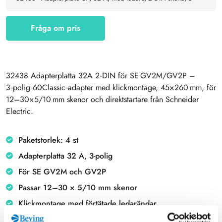
Fråga om pris
32438 Adapterplatta 32A 2‑DIN för SE GV2M/GV2P –
3‑polig 60Classic‑adapter med klickmontage, 45×260 mm, för
12–30×5/10 mm skenor och direktstartare från Schneider
Electric.
Paketstorlek: 4 st
Adapterplatta 32 A, 3-polig
För SE GV2M och GV2P
Passar 12–30 × 5/10 mm skenor
Klickmontage med förtätade ledarändar