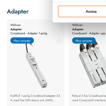
Adapter
Avvisa
Wöhner
Wöhner
Adapter
Adapter
Crossboard - Adapter 1-polig
Crossboard - Adapter upp 
Flera varianter
Flera varianter
Flera varianter
Flera varianter
Kraftfull 1‑polig CrossBoard‑adapter 63
Robust 3‑fas CrossBoard‑
A med fast DIN‑skena och AWG
med CrossLink®‑interface
8‑ledare för snabb och säker
med flera effektbrytare för