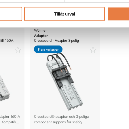
Tillåt urval
Wöhner
Adapter
till 160A
Crossboard - Adapter 3-polig
Flera varianter
Flera varianter
adapter 160 A
CrossBoard®‑adaptrar och 3‑poliga
. Kompatibel
component supports för snabb,
 flexibel
klick‑montering med CrossLink®, för