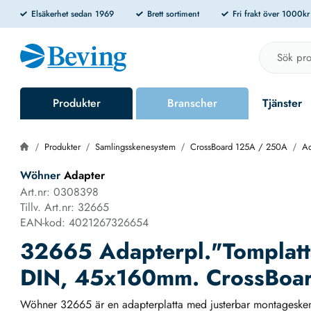
Elsäkerhet sedan 1969
Brett sortiment
Fri frakt över 1000k
Produkter
Branscher
Tjänster
Produkter
Samlingsskenesystem
CrossBoard 125A / 250A
Ad
Wöhner
Adapter
Art.nr: 0308398
Tillv. Art.nr: 32665
EAN-kod: 4021267326654
32665 Adapterpl."Tomplatta
DIN, 45x160mm. CrossBoa
Wöhner 32665 är en adapterplatta med justerbar montagesken