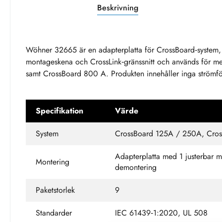
Beskrivning
Wöhner 32665 är en adapterplatta för CrossBoard‑system, u
montageskena och CrossLink‑gränssnitt och används för 
samt CrossBoard 800 A. Produkten innehåller inga strömfö
Specifikation
Värde
System
CrossBoard 125A / 250A, Cro
Adapterplatta med 1 justerbar m
Montering
demontering
Paketstorlek
9
Standarder
IEC 61439‑1:2020, UL 508