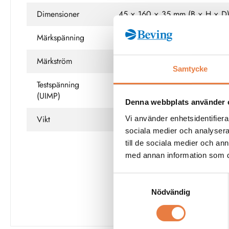
Dimensioner
45 × 160 × 35 mm (B × H × D
Märkspänning
690 V AC (IEC) / 600 V AC (
Märkström
Ej tillämpligt (ingen strömförand
Samtycke
Testspänning
6 kV
(UIMP)
Denna webbplats använder 
Vikt
9,9 kg/100
Vi använder enhetsidentifierar
sociala medier och analysera 
till de sociala medier och a
med annan information som du 
Se fullständig
Samtyckesval
Nödvändig