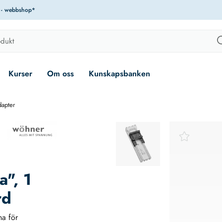
r - webbshop*
Kurser
Om oss
Kunskapsbanken
apter
", 1
rd
a för