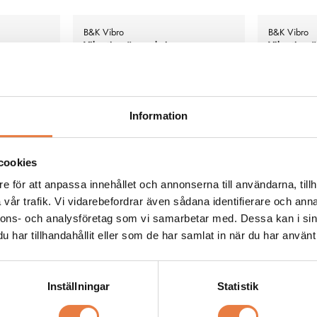
B&K Vibro
B&K Vibro
Vibrationsövervakning
Vibrations
AS-070
AS-065
Information
cookies
e för att anpassa innehållet och annonserna till användarna, tillh
vår trafik. Vi vidarebefordrar även sådana identifierare och anna
nnons- och analysföretag som vi samarbetar med. Dessa kan i sin
har tillhandahållit eller som de har samlat in när du har använt 
a instrument.
Accelerometer typ ringshear för
Accelerometer
maskinövervakning. För permanenta
mätinstrume
installationer, 10 m inbyggd kabel
Prisförfrågan
Prisförfrå
öppen kabelände.
Inställningar
Statistik