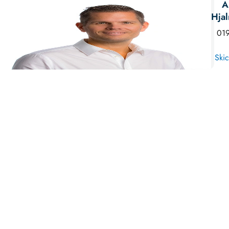
A
Hja
019
Skic