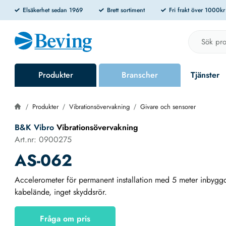
Elsäkerhet sedan 1969
Brett sortiment
Fri frakt över 1000k
Produkter
Branscher
Tjänster
Produkter
Vibrationsövervakning
Givare och sensorer
B&K Vibro
Vibrationsövervakning
Art.nr: 0900275
AS-062
Accelerometer för permanent installation med 5 meter inbyg
kabelände, inget skyddsrör.
Fråga om pris