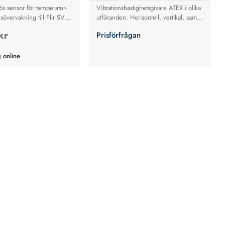
lös sensor för temperatur-
Vibrationshastighetsgivare ATEX i olika
sövervakning till Flir SV88
utföranden: Horisontell, vertikal, samt
horisontell och vertikal.
kr
Prisförfrågan
g online