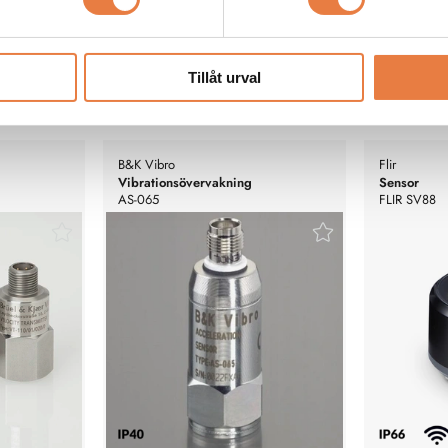
Tillåt urval
B&K Vibro
Flir
Vibrationsövervakning
Sensor
AS-065
FLIR SV88
Vibrations-/
kHz 3 axlar