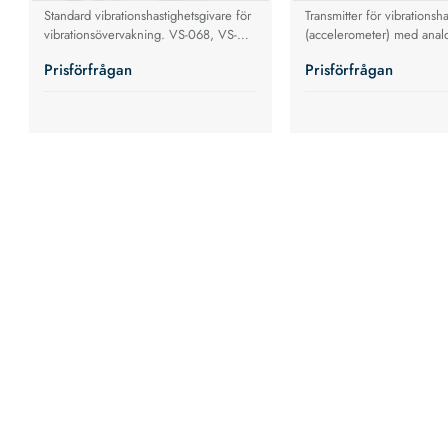
Standard vibrationshastighetsgivare för
Transmitter för vibrationsh
vibrationsövervakning. VS-068, VS-
(accelerometer) med anal
069 och VS-077. Horisontell och
20 mA
Prisförfrågan
Prisförfrågan
vertikal mätning. Klarar höga
temperatur upp till 200°C