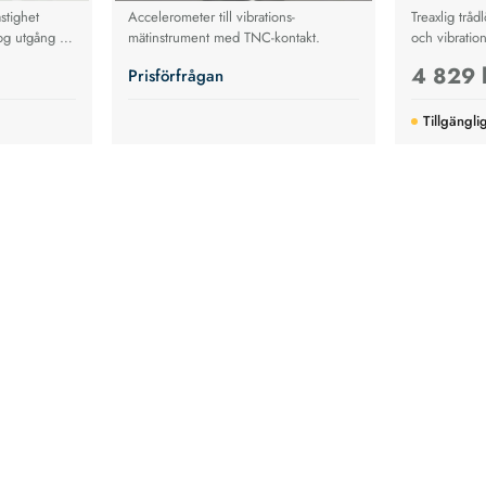
astighet
Accelerometer till vibrations-
Treaxlig tråd
og utgång 4-
mätinstrument med TNC-kontakt.
och vibration
Kit
4 829 
Prisförfrågan
Tillgängli