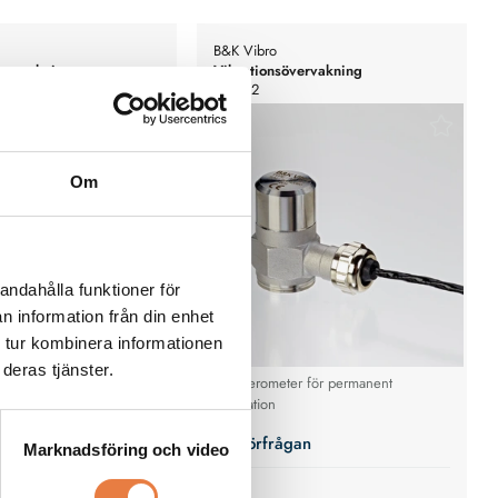
B&K Vibro
övervakning
Vibrationsövervakning
AS-022
Om
andahålla funktioner för
n information från din enhet
 tur kombinera informationen
deras tjänster.
 till vibrations-
Accelerometer för permanent
nt med TNC-kontakt.
installation
gan
Prisförfrågan
Marknadsföring och video