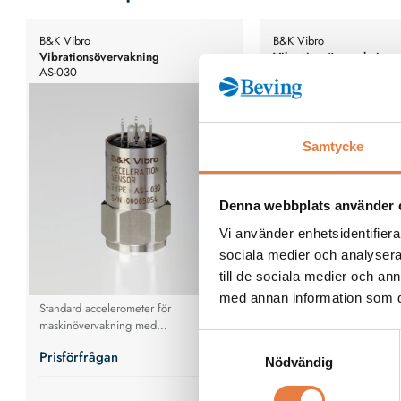
B&K Vibro
B&K Vibro
Vibrationsövervakning
Vibrationsövervakning
AS-030
AS-020
Samtycke
Denna webbplats använder 
Vi använder enhetsidentifierar
sociala medier och analysera 
till de sociala medier och a
med annan information som du 
Standard accelerometer för
Accelerometer för portabl
maskinövervakning med
Samtyckesval
snabbkoppling.
Prisförfrågan
Prisförfrågan
Nödvändig