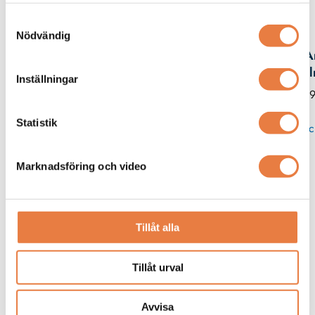
Kontaktperson
Samtyckesval
Nödvändig
A
Hja
Inställningar
019
Statistik
Skic
Marknadsföring och video
Tillåt alla
Tillåt urval
Avvisa