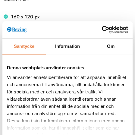
160 x 120 px
Känslighet/NETD < 0
06°C (60 mK)
WiFi
Samtycke
Information
Om
Visuell kamera
Utbytbara batterier
Denna webbplats använder cookies
MSX
Vi använder enhetsidentifierare för att anpassa innehållet
och annonserna till användarna, tillhandahålla funktioner
för sociala medier och analysera vår trafik. Vi
Beskrivning
vidarebefordrar även sådana identifierare och annan
information från din enhet till de sociala medier och
annons- och analysföretag som vi samarbetar med.
Videoklipp
Dessa kan i sin tur kombinera informationen med annan
information som du har tillhandahållit eller som de har
samlat in när du har använt deras tjänster.