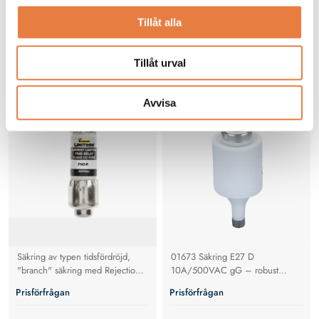
Tillåt alla
Lågspänningssäkringar
Tillåt urval
Eaton Bussmann
Wöhner
Säkring
Säkring
FNQ-R Klass CC
01673 Säkring E 27, D, 10A /
500VAC, gG
Avvisa
Säkring av typen tidsfördröjd,
01673 Säkring E27 D
"branch" säkring med Rejection-
10A/500VAC gG – robust
type.
porslinssäkring med hög
Prisförfrågan
Prisförfrågan
brytförmåga för tillförlitligt skydd i
DII‑installationer, halogenfri och