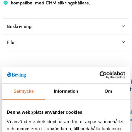
kompatibel med CHM säkringshållare.
Beskrivning
Filer
Kontaktperson
Mic
Eks
Samtycke
Information
Om
08 -
11
Skic
Denna webbplats använder cookies
po
Vi använder enhetsidentifierare för att anpassa innehållet
och annonserna till användarna, tillhandahålla funktioner