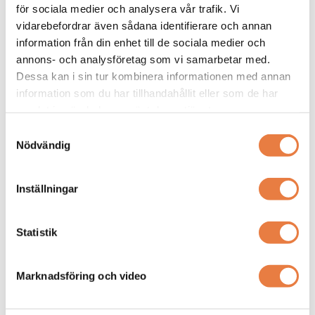
för sociala medier och analysera vår trafik. Vi
Relaterade produkter
vidarebefordrar även sådana identifierare och annan
information från din enhet till de sociala medier och
Eaton Bussmann
Säkringshållare
annons- och analysföretag som vi samarbetar med.
Säkringshållare för Cylindersäkring
Dessa kan i sin tur kombinera informationen med annan
10x38mm
information som du har tillhandahållit eller som de har
Flera varianter
Flera varianter
samlat in när du har använt deras tjänster.
Samtyckesval
Nödvändig
Inställningar
Statistik
CHM Säkringshållare för DIN-
montage. Finns både för 1-pol
och 3-pol.
107 kr
Marknadsföring och video
Tillgänglig online