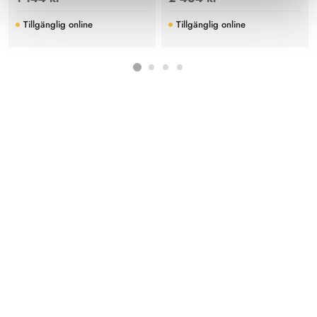
direkt i fält, skyddslock och robust
ljudsignal, även över långa
konstruktion för pålitlig
kabeldragningar.
Tillgänglig online
Tillgänglig online
klimatmätning.