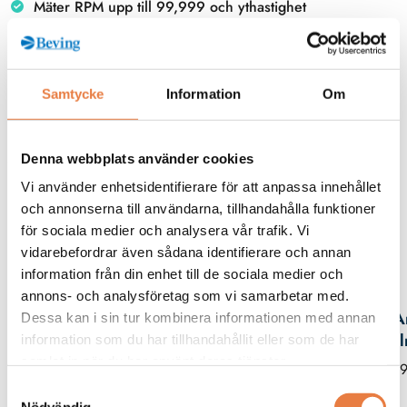
Mäter RPM upp till 99,999 och ythastighet
IR-temperaturmätning från -20 till 315 °C
Laserpekare för exakt mätning på avstånd
Samtycke
Information
Om
Beskrivning
Denna webbplats använder cookies
Filer
Vi använder enhetsidentifierare för att anpassa innehållet
och annonserna till användarna, tillhandahålla funktioner
för sociala medier och analysera vår trafik. Vi
vidarebefordrar även sådana identifierare och annan
Kontaktperson
information från din enhet till de sociala medier och
annons- och analysföretag som vi samarbetar med.
A
Dessa kan i sin tur kombinera informationen med annan
Hja
information som du har tillhandahållit eller som de har
samlat in när du har använt deras tjänster.
019
Samtyckesval
Nödvändig