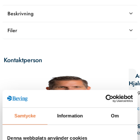
Beskrivning
Filer
Kontaktperson
A
Hja
019
Skic
Samtycke
Information
Om
Mag
Erik
Denna webbplats använder cookies