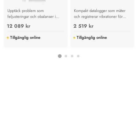
Upptäck problem som
Kompakt datalogger som mäter
feljusteringar och obalanser i
och registrerar vibrationer för
industriell utrustning. 407860
analys och felsökning.
12 089 kr
2 519 kr
levereras komplett med
fjärrsensor, magnetfäste, 9V-
Tillgänglig online
Tillgänglig online
batteri, hölster med stativ och
väska.