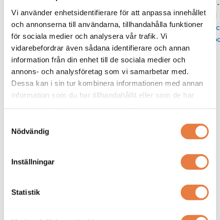
08 -
Vi använder enhetsidentifierare för att anpassa innehållet
11
och annonserna till användarna, tillhandahålla funktioner
Skic
för sociala medier och analysera vår trafik. Vi
po
vidarebefordrar även sådana identifierare och annan
information från din enhet till de sociala medier och
Liknande produkter
annons- och analysföretag som vi samarbetar med.
Dessa kan i sin tur kombinera informationen med annan
Extech
information som du har tillhandahållit eller som de har
Vibrationsdatalogger
samlat in när du har använt deras tjänster.
EXTECH VB300
Vibrationsdatalogger
Samtyckesval
Nödvändig
Inställningar
Statistik