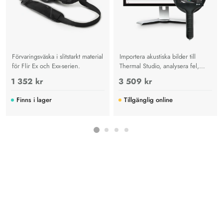
Förvaringsväska i slitstarkt material
Importera akustiska bilder till
för Flir Ex och Exx-serien.
Thermal Studio, analysera fel,
beräkna läckagekostnader och
1 352 kr
3 509 kr
skapa avancerade rapporter.
Finns i lager
Tillgänglig online