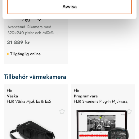
Avvisa
Avancerad IR-kamera med
320×240 pixlar och MSX®-
teknologi. Mäter -20°C till
31 889 kr
+550°C, idealisk för
byggnadsdiagnostik, elektriska
Tillgänglig online
och mekaniska inspektioner med
molnlagring via FLIR Ignite.
Tillbehör värmekamera
Flir
Flir
Väska
Programvara
FLIR Väska Mjuk Ex & Ex5
FLIR Si-seriens Plug-In Mjukvara,
Evig Licens