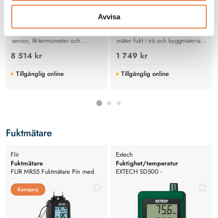
Avvisa
Avancerad fuktmätare med stiftlös
Stiftlös fuktmätare som snabbt
sensor, IR-termometer och
mäter fukt i trä och byggmaterial
Bluetooth för bygg, VVS och
upp till 22 mm djup utan att skada
8 514 kr
1 749 kr
skadeutredning med hög
ytan.
precision.
Tillgänglig online
Tillgänglig online
Fuktmätare
Flir
Extech
Fuktmätare
Fuktighet/temperatur
FLIR MR55 Fuktmätare Pin med
datalogger
EXTECH SD500 -
Bluetooth
Fuktighet/temperatur datalogger
Kampanj
Kampanj