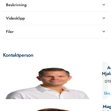
Beskrivning
Videoklipp
Filer
Kontaktperson
A
Hja
019
Skic
Mag