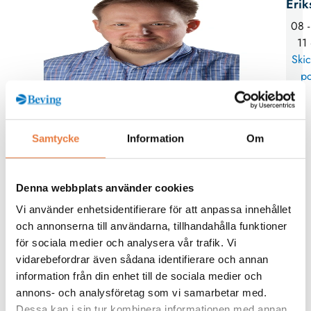
Erik
08 -
11
Skic
po
Relaterade produkter
Samtycke
Information
Om
Flir
Programvara
Meterlink
Denna webbplats använder cookies
Vi använder enhetsidentifierare för att anpassa innehållet
och annonserna till användarna, tillhandahålla funktioner
för sociala medier och analysera vår trafik. Vi
vidarebefordrar även sådana identifierare och annan
information från din enhet till de sociala medier och
annons- och analysföretag som vi samarbetar med.
Dessa kan i sin tur kombinera informationen med annan