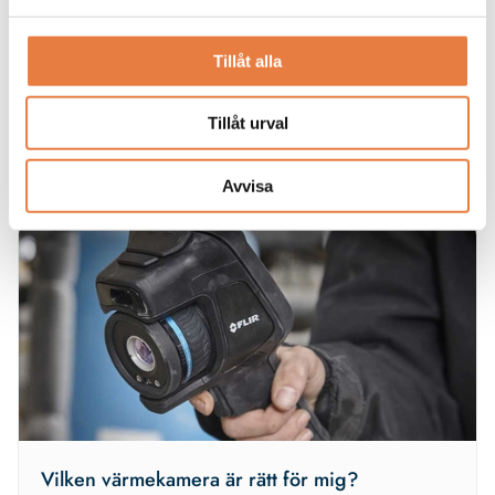
Förebygg brand med termisk övervakning av
Tillåt alla
batterilagringssystem
Säkerställ säkerhet och förebygg brand med FLIR termisk
Tillåt urval
övervakning för batterilagringssystem
Avvisa
Vilken värmekamera är rätt för mig?