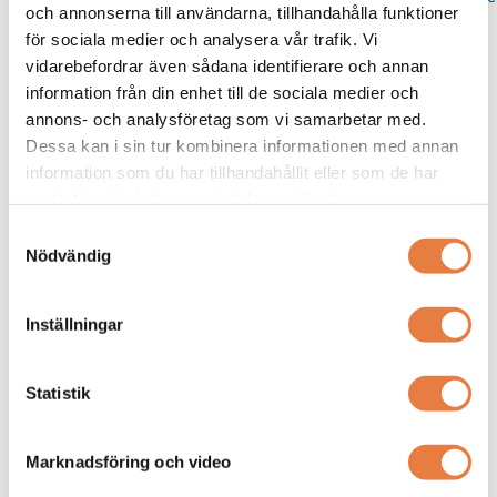
och annonserna till användarna, tillhandahålla funktioner
för sociala medier och analysera vår trafik. Vi
vidarebefordrar även sådana identifierare och annan
Kurskategorier
information från din enhet till de sociala medier och
annons- och analysföretag som vi samarbetar med.
Dessa kan i sin tur kombinera informationen med annan
Termografi
information som du har tillhandahållit eller som de har
Mer info / Anmälan
samlat in när du har använt deras tjänster.
Samtyckesval
Nödvändig
Från kunskapsbanken
Inställningar
Statistik
Marknadsföring och video