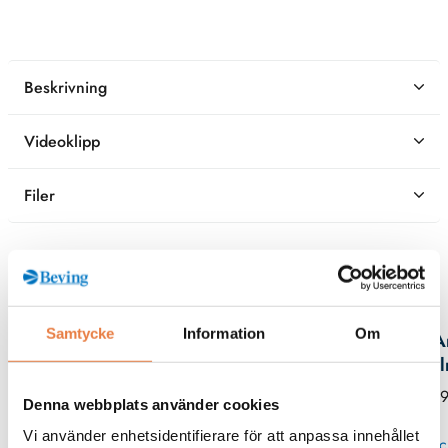
Beskrivning
Videoklipp
Filer
Kontaktperson
Samtycke
Information
Om
A
Hja
019
Denna webbplats använder cookies
Vi använder enhetsidentifierare för att anpassa innehållet
Skic