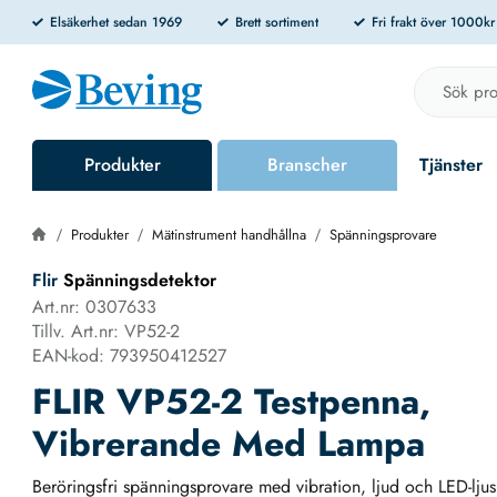
Elsäkerhet sedan 1969
Brett sortiment
Fri frakt över 1000k
Produkter
Branscher
Tjänster
Produkter
Mätinstrument handhållna
Spänningsprovare
Flir
Spänningsdetektor
Art.nr: 0307633
Tillv. Art.nr: VP52-2
EAN-kod: 793950412527
FLIR VP52-2 Testpenna,
Vibrerande Med Lampa
Beröringsfri spänningsprovare med vibration, ljud och LED-ljus