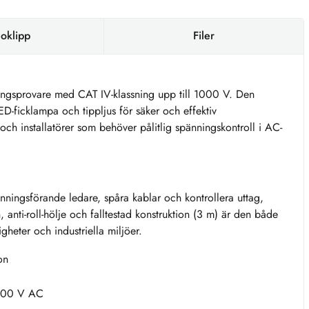
oklipp
Filer
ningsprovare med CAT IV-klassning upp till 1000 V. Den
LED-ficklampa och tippljus för säker och effektiv
r och installatörer som behöver pålitlig spänningskontroll i AC-
nningsförande ledare, spåra kablar och kontrollera uttag,
 anti-roll-hölje och falltestad konstruktion (3 m) är den både
gheter och industriella miljöer.
on
1000 V AC