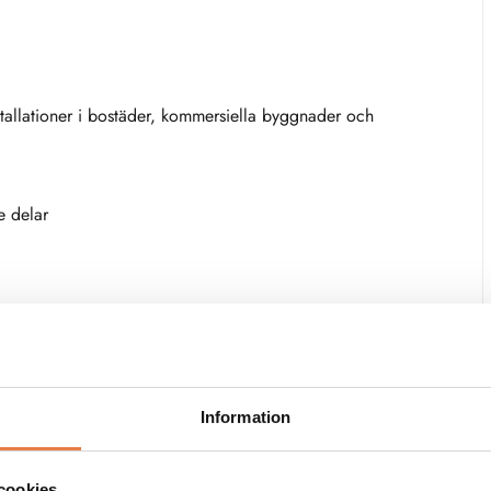
stallationer i bostäder, kommersiella byggnader och
e delar
g känslighet: 24–1000 V AC)
Information
cookies