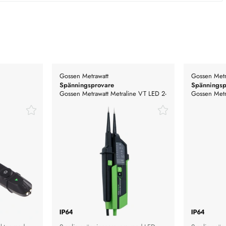
Gossen Metrawatt
Gossen Metr
Spänningsprovare
Spänningsp
Gossen Metrawatt Metraline VT LED 2-
Gossen Metr
pa,
polig spänningsprovare LED
2-polig spä