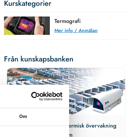
Kurskategorier
Termografi
Mer info / Anmälan
Från kunskapsbanken
Om
Förebygg brand med termisk övervakning
av batterilagringssystem