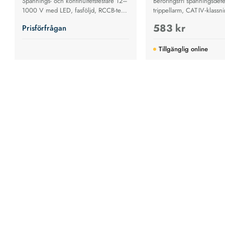
Spännings- och kontinuitetstestare 12–
Beröringsfri spänningsdet
1000 V med LED, fasföljd, RCCB-test,
trippellarm, CAT IV‑klassni
vibration, IP65-skydd och robust
1000 V AC samt inbyggd f
583 kr
Prisförfrågan
design.
säkra och snabba kontrolle
elinstallationer.
Tillgänglig online