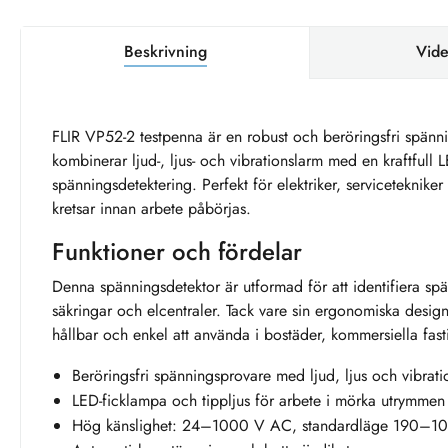
Beskrivning
Vide
FLIR VP52-2 testpenna är en robust och beröringsfri spän
kombinerar ljud-, ljus- och vibrationslarm med en kraftfull 
spänningsdetektering. Perfekt för elektriker, serviceteknike
kretsar innan arbete påbörjas.
Funktioner och fördelar
Denna spänningsdetektor är utformad för att identifiera spä
säkringar och elcentraler. Tack vare sin ergonomiska design,
hållbar och enkel att använda i bostäder, kommersiella fasti
Beröringsfri spänningsprovare med ljud, ljus och vibrati
LED-ficklampa och tippljus för arbete i mörka utrymmen
Hög känslighet: 24–1000 V AC, standardläge 190–