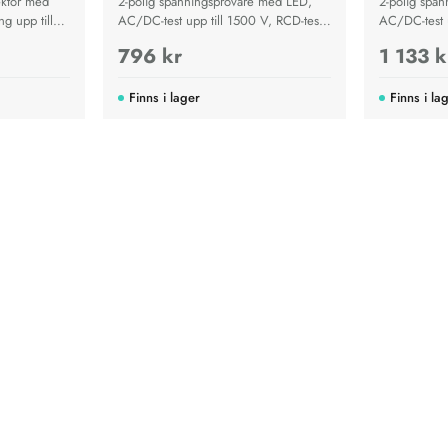
ektor med
2-polig spänningsprovare med LED,
2-polig spä
ng upp till
AC/DC-test upp till 1500 V, RCD-test,
AC/DC-test u
icklampa för
kontinuitet, fasföljd, ficklampa och
kontinuitet, 
796 kr
1 133 k
r av
IP64-skydd.
Finns i lager
Finns i la