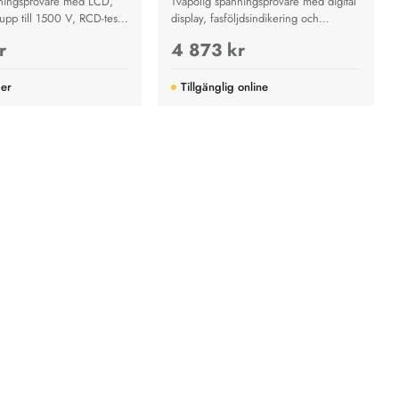
nningsprovare med LCD,
Tvåpolig spänningsprovare med digital
pp till 1500 V, RCD-test,
display, fasföljdsindikering och
fasföljd och IP64-skydd.
kontinuitetstest för säkra elinstallationer.
r
4 873 kr
ger
Tillgänglig online