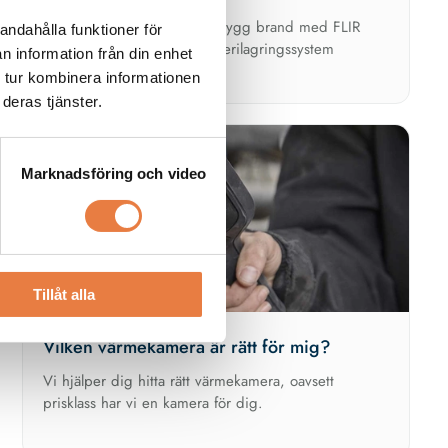
Säkerställ säkerhet och förebygg brand med FLIR
andahålla funktioner för
termisk övervakning för batterilagringssystem
n information från din enhet
 tur kombinera informationen
deras tjänster.
Marknadsföring och video
Tillåt alla
Vilken värmekamera är rätt för mig?
Vi hjälper dig hitta rätt värmekamera, oavsett
prisklass har vi en kamera för dig.