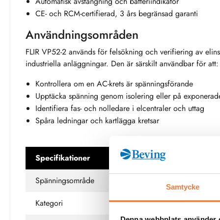
Automatisk avstängning och batteriindikator
CE- och RCM-certifierad, 3 års begränsad garanti
Användningsområden
FLIR VP52-2 används för felsökning och verifiering av elin
industriella anläggningar. Den är särskilt användbar för att:
Kontrollera om en AC-krets är spänningsförande
Upptäcka spänning genom isolering eller på exponerad
Identifiera fas- och nolledare i elcentraler och uttag
Spåra ledningar och kartlägga kretsar
Specifikationer
Beskrivning
Spänningsområde
190–1000 V AC (hö
Samtycke
Kategori
CAT IV – 1000 V
Denna webbplats använder 