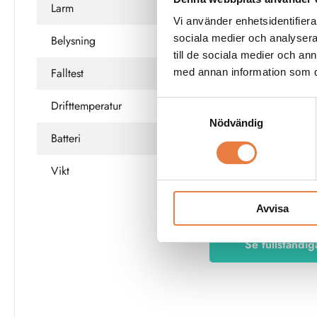
Larm
Ljud, LED, vibration
Vi använder enhetsidentifierar
sociala medier och analysera 
Belysning
LED-ficklampa och ti
till de sociala medier och a
Falltest
3 m
med annan information som du 
Drifttemperatur
-10 till +50 °C
Samtyckesval
Nödvändig
Batteri
2 × AAA, ca 5 h drif
Vikt
59 g inklusive batteri
Avvisa
Se fullständig