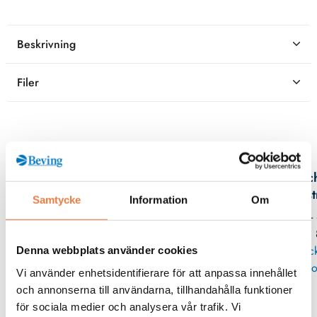
Beskrivning
Filer
Kontaktperson
Mic
Eks
Samtycke
Information
Om
08 -
11
Skic
Denna webbplats använder cookies
po
Vi använder enhetsidentifierare för att anpassa innehållet
och annonserna till användarna, tillhandahålla funktioner
för sociala medier och analysera vår trafik. Vi
Lågspänningssäkringar