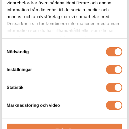
vidarebefordrar även sådana identifierare och annan
information från din enhet till de sociala medier och
Wöhner
Wöhner
Cylindersäkring
Cylindersäkring
annons- och analysföretag som vi samarbetar med.
31239 Cylindersäkring, snabb,
31213 Cylindersäkring 25A /
Dessa kan i sin tur kombinera informationen med annan
10A / 600VAC, Class CC
690VAC, gR, 10x38
information som du har tillhandahållit eller som de har
samlat in när du har använt deras tjänster.
Samtyckesval
Nödvändig
Inställningar
Statistik
31239 Cylindersäkring snabb
31213 Cylindersäkring 25A /
10A/600VAC Class CC –
690VAC, gR, 10×38 – robust
snabbverkande säkring i porslin
högprestandasäkring i porslin
Prisförfrågan
Prisförfrågan
för grenledningsskydd, hög
med 200 kA brytförmåga för
Marknadsföring och video
brytförmåga och säker drift i
krävande skyddsapplikationer i
krävande installationer.
industriella installationer.