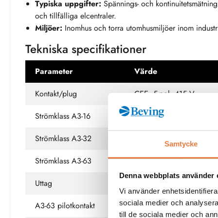
Typiska uppgifter:
Spännings- och kontinuitetsmätning, f
och tillfälliga elcentraler.
Miljöer:
Inomhus och torra utomhusmiljöer inom industri, f
Tekniska specifikationer
Parameter
Värde
Kontakt/plug
CEE, 5-pol, 415 V
Strömklass A3-16
16 A
Strömklass A3-32
32 A
Samtycke
Strömklass A3-63
63 A (pilotkontakt: 10 A)
Denna webbplats använder 
Uttag
Bananuttag 4 mm för L1
Vi använder enhetsidentifierar
sociala medier och analysera 
A3-63 pilotkontakt
Bananuttag 2 mm för pilo
till de sociala medier och a