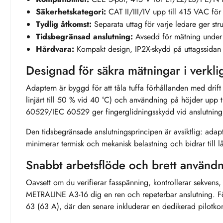
Säkerhetskategori:
CAT II/III/IV upp till 415 VAC för 
Tydlig åtkomst:
Separata uttag för varje ledare ger str
Tidsbegränsad anslutning:
Avsedd för mätning under b
Hårdvara:
Kompakt design, IP2X-skydd på uttagssidan oc
Designad för säkra mätningar i verkli
Adaptern är byggd för att tåla tuffa förhållanden med drift 
linjärt till 50 % vid 40 °C) och användning på höjder upp
60529/IEC 60529 ger fingerglidningsskydd vid anslutning o
Den tidsbegränsade anslutningsprincipen är avsiktlig: adap
minimerar termisk och mekanisk belastning och bidrar till l
Snabbt arbetsflöde och brett använ
Oavsett om du verifierar fasspänning, kontrollerar sekvens, 
METRALINE A3-16 dig en ren och repeterbar anslutning. Fö
63 (63 A), där den senare inkluderar en dedikerad pilotkon