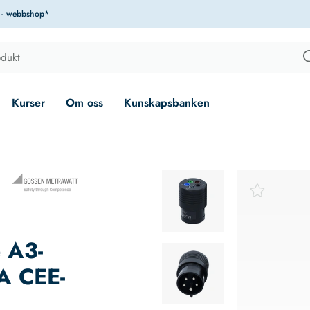
r - webbshop*
Kurser
Om oss
Kunskapsbanken
 A3-
6A CEE-