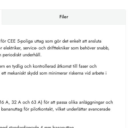
Filer
ör CEE 5-poliga uttag som gör det enkelt att ansluta
ör elektriker, service- och drifttekniker som behöver snabb,
ch periodiskt underhåll.
 en tydlig och kontrollerad åtkomst till faser och
h ett mekaniskt skydd som minimerar riskerna vid arbete i
16 A, 32 A och 63 A) för att passa olika anläggningar och
bananuttag för pilotkontakt, vilket underlättar avancerade
med standardiserade 4 mm bananuttag.