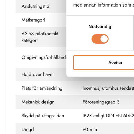
med annan information som du 
Anslutningstid
Endast under mätning (ej k
Samtyckesval
Mätkategori
CAT II 415 VAC, CAT II
Nödvändig
A3-63 pilotkontakt
CAT III 250 VAC
kategori
Drifttemperatur 0 ... +60 
Omgivningsförhållanden
max 50 % vid 40 °C; ing
Avvisa
Höjd över havet
Max 2000 m
Plats för användning
Inomhus, utomhus (endast 
Mekanisk design
Föroreningsgrad 3
Skydd på uttagssidan
IP2X enligt DIN EN 605
Längd
90 mm