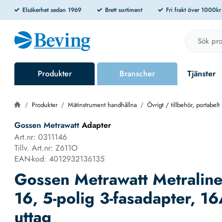
Elsäkerhet sedan 1969
Brett sortiment
Fri frakt över 1000k
Produkter
Branscher
Tjänster
Produkter
Mätinstrument handhållna
Övrigt / tillbehör, portabelt
Gossen Metrawatt
Adapter
Art.nr: 0311146
Tillv. Art.nr: Z611O
EAN-kod: 4012932136135
Gossen Metrawatt Metraline
16, 5-polig 3-fasadapter, 1
uttag