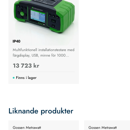
Multifunktionell installationstestare med
färgdisplay, USB, minne för 1000
mätvärden och stöd för e-mobilitet.
13 723 kr
Finns i lager
Liknande produkter
Gossen Metrawatt
Gossen Metrawatt