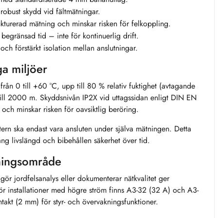
robust skydd vid fältmätningar.
ukturerad mätning och minskar risken för felkoppling.
egränsad tid – inte för kontinuerlig drift.
h förstärkt isolation mellan anslutningar.
ga miljöer
från 0 till +60 °C, upp till 80 % relativ fuktighet (avtagande
 till 2000 m. Skyddsnivån IP2X vid uttagssidan enligt DIN EN
ch minskar risken för oavsiktlig beröring.
tern ska endast vara ansluten under själva mätningen. Detta
ång livslängd och bibehållen säkerhet över tid.
dningsområde
gör jordfelsanalys eller dokumenterar nätkvalitet ger
r installationer med högre ström finns A3-32 (32 A) och A3-
takt (2 mm) för styr- och övervakningsfunktioner.