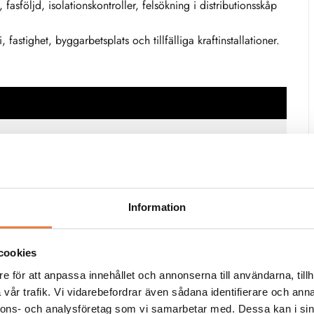
asföljd, isolationskontroller, felsökning i distributionsskåp
astighet, byggarbetsplats och tillfälliga kraftinstallationer.
Information
cookies
/L2/L3/PE/N
e för att anpassa innehållet och annonserna till användarna, tillh
vår trafik. Vi vidarebefordrar även sådana identifierare och anna
tkontakt
nnons- och analysföretag som vi samarbetar med. Dessa kan i sin