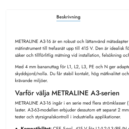
Beskrivning
METRALINE A3-16 är en robust och lättanvänd mätadapter f
mätinstrument till trefasnät upp till 415 V. Den är idealisk f
säker och tillförlitlig mätning vid installation, felsökning o
Med 4 mm bananuttag för L1, L2, L3, PE och N ger adaptern
skyddsjord/nolla. Du får stabil kontakt, hög mätkvalitet oc
krävande miljöer.
Varför välja METRALINE A3-serien
METRALINE A3-16 ingår i en serie med flera strömklasser (
laster. A3-63-modellen erbjuder dessutom ett separat 2 mm 
tester och styrsignalskontroll i industriella applikationer.
Kompatibilitet:
CEE 5-pol, 415 V för L1/L2/L3/PE/N 