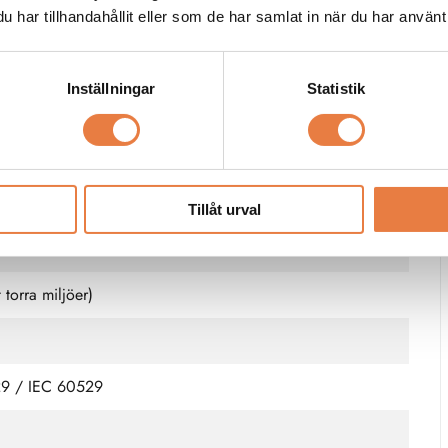
har tillhandahållit eller som de har samlat in när du har använt 
ontinuerlig drift)
I 415 VAC, CAT IV 415 VAC
Inställningar
Statistik
°C; RH: max 80 % upp till 31 °C, linjärt avtagande till
en kondens
Tillåt urval
torra miljöer)
29 / IEC 60529