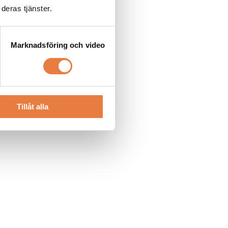
deras tjänster.
Marknadsföring och video
Tillåt alla