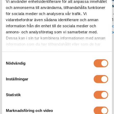
Vi använder enhetsidentifierare för att anpassa innehållet
Wes
och annonserna till användarna, tillhandahålla funktioner
08 
för sociala medier och analysera vår trafik. Vi
11
vidarebefordrar även sådana identifierare och annan
Skic
information från din enhet till de sociala medier och
p
annons- och analysföretag som vi samarbetar med.
Dessa kan i sin tur kombinera informationen med annan
information som du har tillhandahållit eller som de har
Från kunskapsbanken
samlat in när du har använt deras tjänster.
Samtyckesval
Nödvändig
Inställningar
Statistik
Vad betyder CAT-klassningarna?
Marknadsföring och video