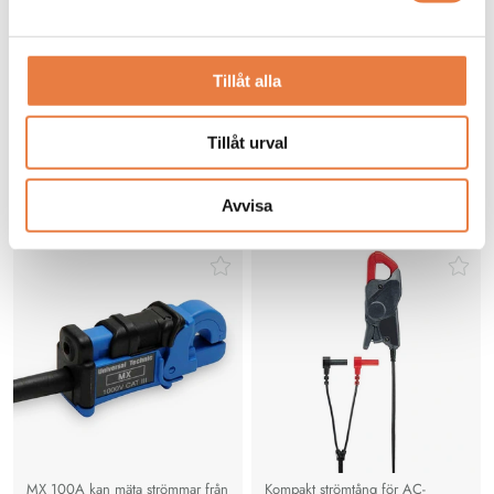
Vet du vad de olika säkerhetsklasserna CAT innebär?
Tillåt alla
Strömtänger
Tillåt urval
Universal Technic
Gossen Metrawatt
Avvisa
Strömtång
Strömtång
UT - MX 100A
Gossen Metrawatt WZ11B
Strömtång 20/200 A
MX 100A kan mäta strömmar från
Kompakt strömtång för AC-