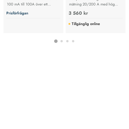
100 mA till 100A över ett
mätning 20/200 A med hög
frekvensområde från DC till 50
säkerhet, låg felmarginal och
3 560 kr
Prisförfrågan
kHz.
enkel åtkomst i kabelnät.
Tillgänglig online