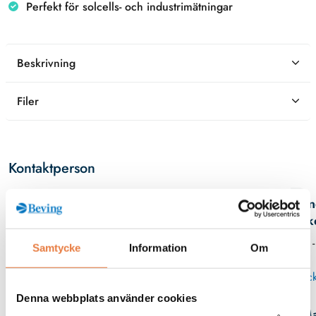
Perfekt för solcells- och industrimätningar
Beskrivning
Filer
Kontaktperson
An
Birk
08 -
Samtycke
Information
Om
Skick
Denna webbplats använder cookies
Ma