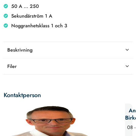
50 A ... 250
Sekundärström 1 A
Noggranhetsklass 1 och 3
Beskrivning
Filer
Kontaktperson
An
Birk
08 -