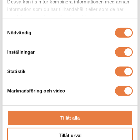
Dessa kan i sin tur kombinera informationen med annan
information som du har tillhandahållit eller som de har
samlat in när du har använt deras tjänster.
Samtyckesval
Nödvändig
Kopplingsplint Z2.11 för
mätutrustning med
strömtransformatorer i
Inställningar
990 kr
lågspänningsnät
Finns i lager
Statistik
Strömtransformatorer - delbara
Marknadsföring och video
MBS
MBS
Strömtransformator
Strömtransformator
KBU 23
KBR 18S
Tillåt alla
Tillåt urval