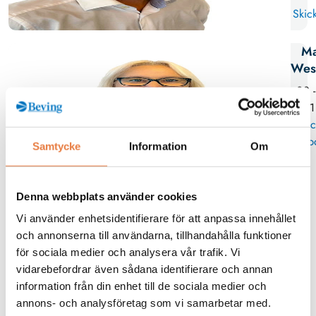
Skick
Ma
Wes
08 
11
Skic
p
Samtycke
Information
Om
Relaterade produkter
Denna webbplats använder cookies
Beving
Vi använder enhetsidentifierare för att anpassa innehållet
Kopplingsplint
och annonserna till användarna, tillhandahålla funktioner
Z211 Kopplingsplint
för sociala medier och analysera vår trafik. Vi
vidarebefordrar även sådana identifierare och annan
information från din enhet till de sociala medier och
annons- och analysföretag som vi samarbetar med.