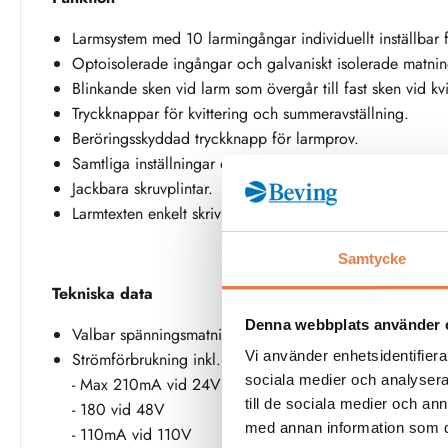
Larmsystem med 10 larmingångar individuellt inställbar 
Optoisolerade ingångar och galvaniskt isolerade mat
Blinkande sken vid larm som övergår till fast sken vid kv
Tryckknappar för kvittering och summeravställning.
Beröringsskyddad tryckknapp för larmprov.
Samtliga inställningar och omkopplingar görs från front
Jackbara skruvplintar.
Larmtexten enkelt skrivbar med maskin.
Samtycke
Tekniska data
Denna webbplats använder 
Valbar spänningsmatning: 24, 48, 110, 220/230V AC
Vi använder enhetsidentifierar
Strömförbrukning inkl. larmkontakter:
sociala medier och analysera 
- Max 210mA vid 24V
till de sociala medier och a
- 180 vid 48V
med annan information som du 
- 110mA vid 110V