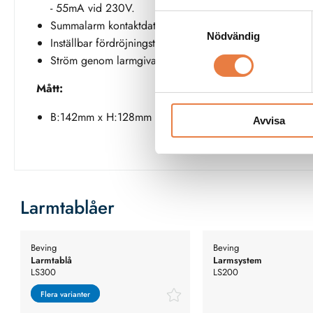
- 55mA vid 230V.
Samtyckesval
Summalarm kontaktdata: 0,3A 250V vid 75W, 4A, 25
Nödvändig
Inställbar fördröjningstid: 0,01 - 30 sekunder.
Ström genom larmgivare: 5mA (2mA vid 220V AC/DC
Mått:
B:142mm x H:128mm x D:60mm
Avvisa
Larmtablåer
Beving
Beving
Larmtablå
Larmsystem
LS300
LS200
Flera varianter
Flera varianter