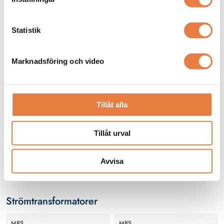
Z211 Kopplingsplint
Statistik
Marknadsföring och video
Tillåt alla
Kopplingsplint Z2.11 för
mätutrustning med
Tillåt urval
strömtransformatorer i
990 kr
lågspänningsnät
Avvisa
Finns i lager
Strömtransformatorer
MBS
MBS