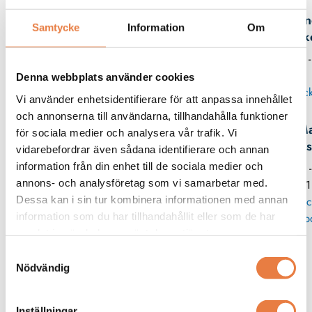
An
Samtycke
Information
Om
Birk
08 -
Denna webbplats använder cookies
Skick
Vi använder enhetsidentifierare för att anpassa innehållet
och annonserna till användarna, tillhandahålla funktioner
Ma
för sociala medier och analysera vår trafik. Vi
Wes
vidarebefordrar även sådana identifierare och annan
information från din enhet till de sociala medier och
08 
annons- och analysföretag som vi samarbetar med.
11
Dessa kan i sin tur kombinera informationen med annan
Skic
information som du har tillhandahållit eller som de har
p
samlat in när du har använt deras tjänster.
Samtyckesval
Relaterade produkter
Nödvändig
Beving
Kopplingsplint
Inställningar