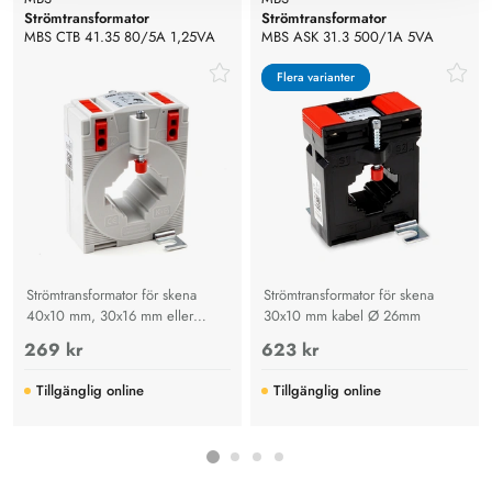
Strömtransformator
Strömtransformator
MBS CTB 41.35 80/5A 1,25VA
MBS ASK 31.3 500/1A 5VA
Kl.3
Kl.0,5
Flera varianter
Flera varianter
Strömtransformator för skena
Strömtransformator för skena
40x10 mm, 30x16 mm eller
30x10 mm kabel Ø 26mm
kabel Ø 32mm
269 kr
623 kr
Tillgänglig online
Tillgänglig online