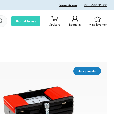
Varumärken
08 - 680 11 99
Kontakta oss
Varukorg
Logga In
Mina favoriter
Flera varianter