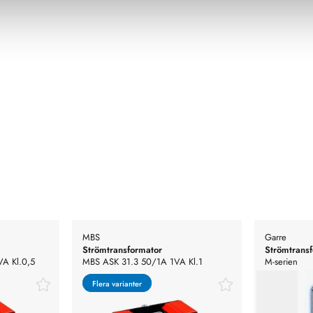
MBS
Garre
Strömtransformator
Strömtrans
A Kl.0,5
MBS ASK 31.3 50/1A 1VA Kl.1
M-serien
Flera varianter
Flera varianter