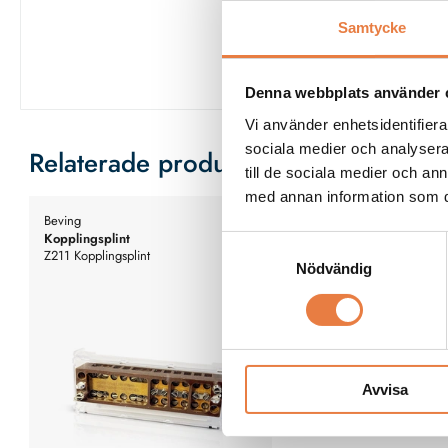
Samtycke
Denna webbplats använder 
Vi använder enhetsidentifierar
sociala medier och analysera 
Relaterade produkter
till de sociala medier och a
med annan information som du 
Beving
Kopplingsplint
Samtyckesval
Z211 Kopplingsplint
Nödvändig
Avvisa