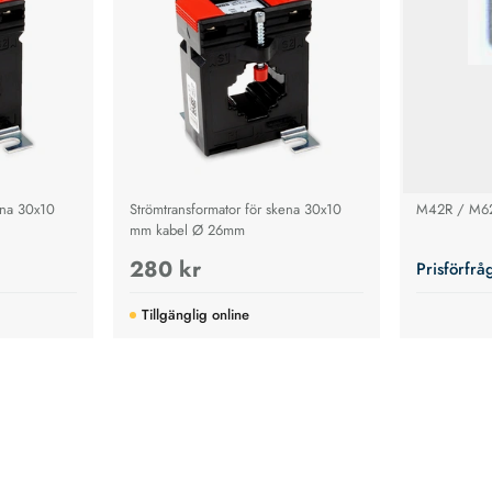
ena 30x10
Strömtransformator för skena 30x10
M42R / M6
mm kabel Ø 26mm
280 kr
Prisförfrå
Tillgänglig online