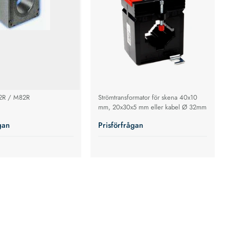
2R / M82R
Strömtransformator för skena 40x10
mm, 20x30x5 mm eller kabel Ø 32mm
gan
Prisförfrågan