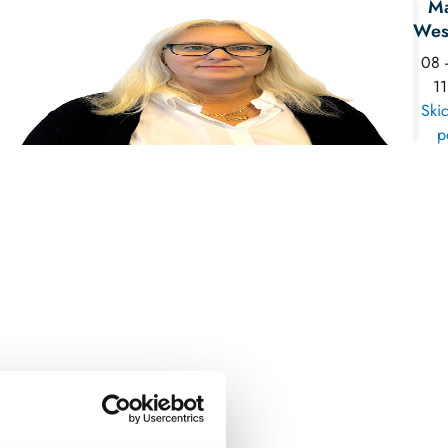
Ma
Wes
08 
11
Skic
p