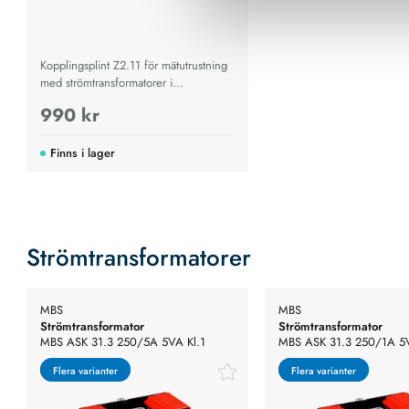
Kopplingsplint Z2.11 för mätutrustning
med strömtransformatorer i
lågspänningsnät
990 kr
Finns i lager
Strömtransformatorer
MBS
MBS
Strömtransformator
Strömtransformator
MBS ASK 31.3 250/5A 5VA Kl.1
MBS ASK 31.3 250/1A 5V
Flera varianter
Flera varianter
Flera varianter
Flera varianter