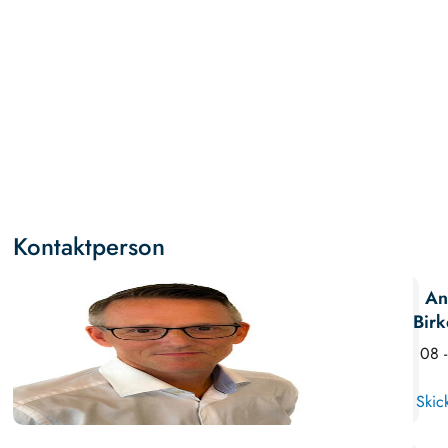
Kontaktperson
An
Birk
08 
Skic