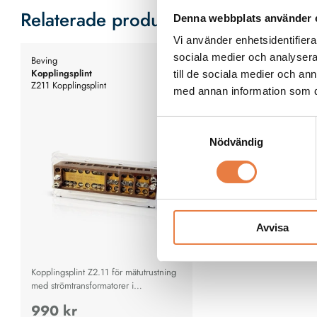
Relaterade produkter
Denna webbplats använder 
Vi använder enhetsidentifierar
sociala medier och analysera 
Beving
Kopplingsplint
till de sociala medier och a
Z211 Kopplingsplint
med annan information som du 
Samtyckesval
Nödvändig
Avvisa
Kopplingsplint Z2.11 för mätutrustning
med strömtransformatorer i
lågspänningsnät
990 kr