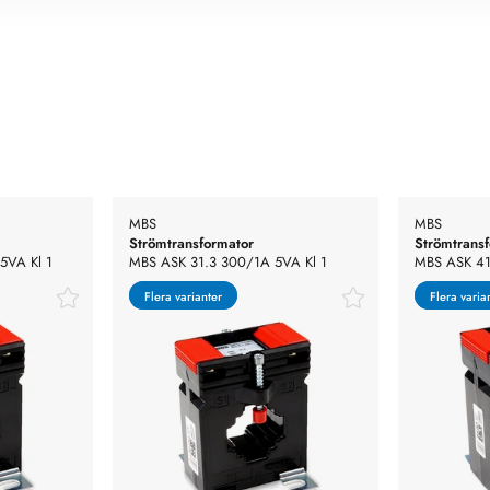
MBS
MBS
Strömtransformator
Strömtrans
5VA Kl 1
MBS ASK 31.3 300/1A 5VA Kl 1
MBS ASK 41
Flera varianter
Flera varianter
Flera varia
Flera varia