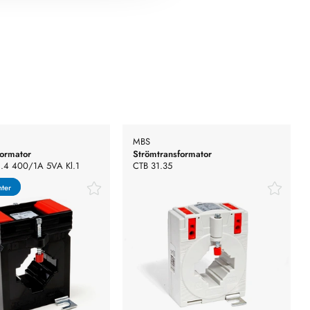
MBS
formator
Strömtransformator
.4 400/1A 5VA Kl.1
CTB 31.35
nter
nter