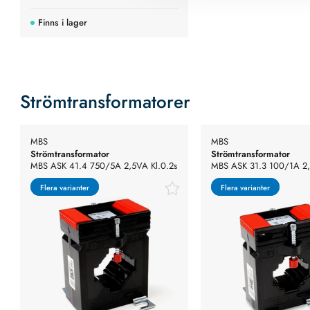
Finns i lager
Strömtransformatorer
MBS
MBS
Strömtransformator
Strömtransformator
MBS ASK 41.4 750/5A 2,5VA Kl.0.2s
MBS ASK 31.3 100/1A 2,
Flera varianter
Flera varianter
Flera varianter
Flera varianter