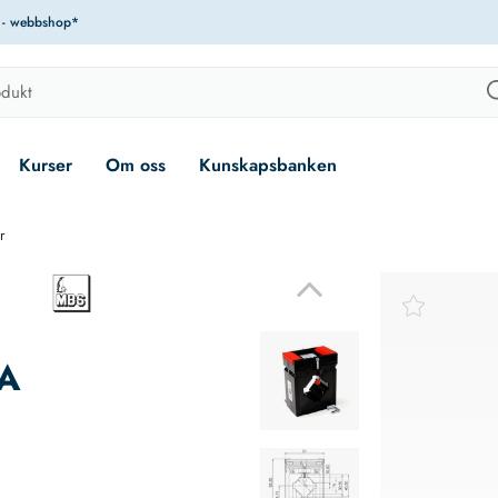
r - webbshop*
Kurser
Om oss
Kunskapsbanken
r
A