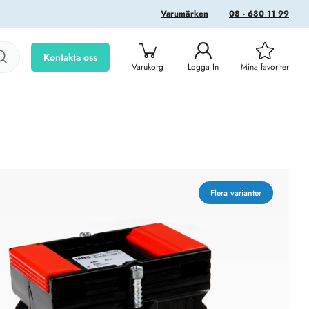
Varumärken
08 - 680 11 99
Kontakta oss
Varukorg
Logga In
Mina favoriter
Flera varianter