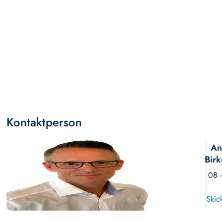
Kontaktperson
An
Birk
08 
Skic