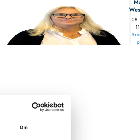
Ma
Wes
08 
11
Skic
p
Om