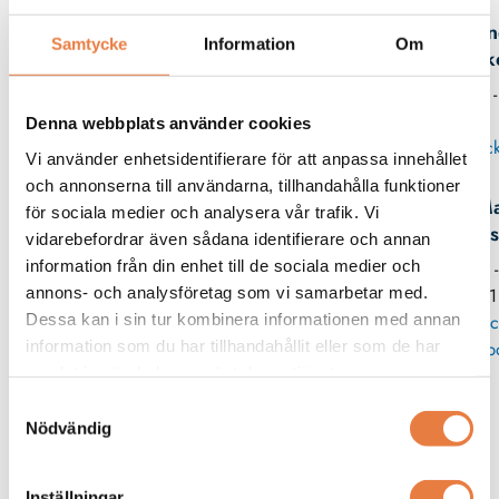
An
Samtycke
Information
Om
Birk
08 -
Denna webbplats använder cookies
Skick
Vi använder enhetsidentifierare för att anpassa innehållet
och annonserna till användarna, tillhandahålla funktioner
Ma
för sociala medier och analysera vår trafik. Vi
Wes
vidarebefordrar även sådana identifierare och annan
information från din enhet till de sociala medier och
08 
annons- och analysföretag som vi samarbetar med.
11
Dessa kan i sin tur kombinera informationen med annan
Skic
information som du har tillhandahållit eller som de har
p
samlat in när du har använt deras tjänster.
Samtyckesval
Relaterade produkter
Nödvändig
Beving
Kopplingsplint
Inställningar