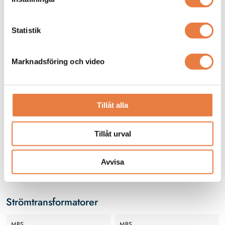
Z211 Kopplingsplint
Statistik
Marknadsföring och video
Tillåt alla
Kopplingsplint Z2.11 för
mätutrustning med
Tillåt urval
strömtransformatorer i
990 kr
lågspänningsnät
Avvisa
Finns i lager
Strömtransformatorer
MBS
MBS