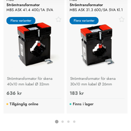
Strömtransformator
Strömtransformator
MBS ASK 41.4 400/1A 5VA
MBS ASK 31.3 600/5A 5VA Kl.1
Kl.0,5
Flera varianter
Flera varianter
Flera varianter
Flera varianter
Strömtransformator för skena
Strömtransformator för skena
40x10 mm kabel Ø 32mm
30x10 mm kabel Ø 26mm
636 kr
183 kr
Tillgänglig online
Finns i lager